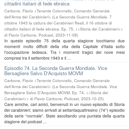
cittadini italiani di fede ebraica
Carbone, Flavio <Tenente Colonnello, Comando Generale
dell'Arma dei Carabinieri>
(
La Seconda Guerra Mondiale. 7
ottobre 1943 la cattura dei Carabinieri Reali, il 16 ottobre di
cittadini italiani di fede ebraica. Ep. 75, <<Storia dei Carabinieri>>
di Flavio Carbone, Podcast
,
2023-11-08
)
In questo episodio 75 della quarta stagione tocchiamo due
momenti molto difficili della vita della Capitale d'Italia sotto
l'occupazione tedesca. Tra i momenti tragici dei nove mesi
compresi tra il settembre 1943 e il ...
Episodio 74. La Seconda Guerra Mondiale. Vice
Bersagliere Salvo D'Acquisto MOVM
Carbone, Flavio <Tenente Colonnello, Comando Generale
dell'Arma dei Carabinieri>
(
La Seconda Guerra Mondiale. Vice
Bersagliere Salvo D'Acquisto MOVM. Ep. 74, <<Storia dei
Carabinieri>> di Flavio Carbone, Podcast
,
2023-10-25
)
Care amiche, cari amici, benvenuti in un nuovo episodio di Storia
dei carabinieri; siamo arrivati al settantaquattresino (74°) episodio
della serie “normale”. State ascoltando una puntata della quarta
stagione del podcast ...