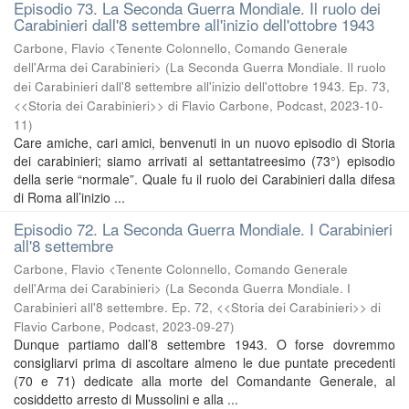
Episodio 73. La Seconda Guerra Mondiale. Il ruolo dei
Carabinieri dall'8 settembre all'inizio dell'ottobre 1943
Carbone, Flavio <Tenente Colonnello, Comando Generale
dell'Arma dei Carabinieri>
(
La Seconda Guerra Mondiale. Il ruolo
dei Carabinieri dall'8 settembre all'inizio dell'ottobre 1943. Ep. 73,
<<Storia dei Carabinieri>> di Flavio Carbone, Podcast
,
2023-10-
11
)
Care amiche, cari amici, benvenuti in un nuovo episodio di Storia
dei carabinieri; siamo arrivati al settantatreesimo (73°) episodio
della serie “normale”. Quale fu il ruolo dei Carabinieri dalla difesa
di Roma all’inizio ...
Episodio 72. La Seconda Guerra Mondiale. I Carabinieri
all'8 settembre
Carbone, Flavio <Tenente Colonnello, Comando Generale
dell'Arma dei Carabinieri>
(
La Seconda Guerra Mondiale. I
Carabinieri all'8 settembre. Ep. 72, <<Storia dei Carabinieri>> di
Flavio Carbone, Podcast
,
2023-09-27
)
Dunque partiamo dall’8 settembre 1943. O forse dovremmo
consigliarvi prima di ascoltare almeno le due puntate precedenti
(70 e 71) dedicate alla morte del Comandante Generale, al
cosiddetto arresto di Mussolini e alla ...