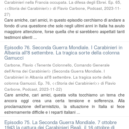
Carabinieri nella Francia occupata. La difesa degli Ebrei. Ep. 65,
<<Storia dei Carabinieri>> di Flavio Carbone, Podcast
,
2023-11-
27
)
Care amiche, cari amici, in questo episodio cerchiamo di andare a
fondo di una questione che solo negli ultimi anni in Italia ha avuto
maggiore attenzione, forse quella che si sarebbero aspettati tanti
testimoni silenti ...
Episodio 76. Seconda Guerra Mondiale. I Carabinieri in
Albania all'8 settembre. La tragica sorte della colonna
Gamucci
Carbone, Flavio <Tenente Colonnello, Comando Generale
dell'Arma dei Carabinieri>
(
Seconda Guerra Mondiale. I
Carabinieri in Albania all'8 settembre. La tragica sorte della
colonna Gamucci. Ep. 76, <<Storia dei Carabinieri>> di Flavio
Carbone, Podcast
,
2023-11-22
)
Care amiche, cari amici, questa volta tocchiamo un tema che
ancora oggi crea una certa tensione e sofferenza. Alla
proclamazione dell’armistizio, la situazione in Italia si fece
estremamente difficile e i reparti italiani ...
Episodio 75. La Seconda Guerra Mondiale. 7 ottobre
1943 la cattura dei Carabinieri Reali, il 16 ottobre di