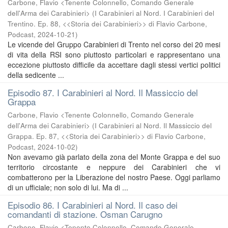
Carbone, Flavio <Tenente Colonnello, Comando Generale
dell'Arma dei Carabinieri>
(
I Carabinieri al Nord. I Carabinieri del
Trentino. Ep. 88, <<Storia dei Carabinieri>> di Flavio Carbone,
Podcast
,
2024-10-21
)
Le vicende del Gruppo Carabinieri di Trento nel corso dei 20 mesi
di vita della RSI sono piuttosto particolari e rappresentano una
eccezione piuttosto difficile da accettare dagli stessi vertici politici
della sedicente ...
Episodio 87. I Carabinieri al Nord. Il Massiccio del
Grappa
Carbone, Flavio <Tenente Colonnello, Comando Generale
dell'Arma dei Carabinieri>
(
I Carabinieri al Nord. Il Massiccio del
Grappa. Ep. 87, <<Storia dei Carabinieri>> di Flavio Carbone,
Podcast
,
2024-10-02
)
Non avevamo già parlato della zona del Monte Grappa e del suo
territorio circostante e neppure dei Carabinieri che vi
combatterono per la Liberazione del nostro Paese. Oggi parliamo
di un ufficiale; non solo di lui. Ma di ...
Episodio 86. I Carabinieri al Nord. Il caso dei
comandanti di stazione. Osman Carugno
Carbone, Flavio <Tenente Colonnello, Comando Generale