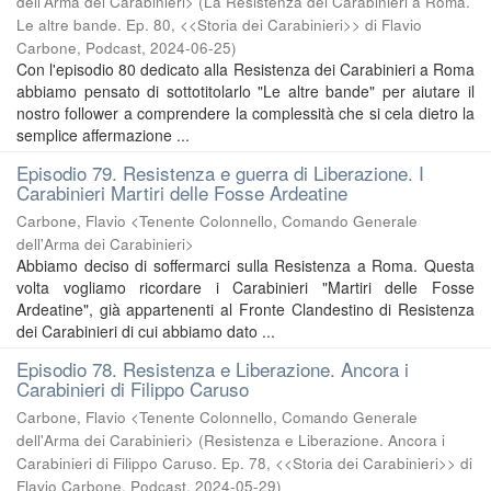
dell'Arma dei Carabinieri>
(
La Resistenza dei Carabinieri a Roma.
Le altre bande. Ep. 80, <<Storia dei Carabinieri>> di Flavio
Carbone, Podcast
,
2024-06-25
)
Con l'episodio 80 dedicato alla Resistenza dei Carabinieri a Roma
abbiamo pensato di sottotitolarlo "Le altre bande" per aiutare il
nostro follower a comprendere la complessità che si cela dietro la
semplice affermazione ...
Episodio 79. Resistenza e guerra di Liberazione. I
Carabinieri Martiri delle Fosse Ardeatine
Carbone, Flavio <Tenente Colonnello, Comando Generale
dell'Arma dei Carabinieri>
Abbiamo deciso di soffermarci sulla Resistenza a Roma. Questa
volta vogliamo ricordare i Carabinieri "Martiri delle Fosse
Ardeatine", già appartenenti al Fronte Clandestino di Resistenza
dei Carabinieri di cui abbiamo dato ...
Episodio 78. Resistenza e Liberazione. Ancora i
Carabinieri di Filippo Caruso
Carbone, Flavio <Tenente Colonnello, Comando Generale
dell'Arma dei Carabinieri>
(
Resistenza e Liberazione. Ancora i
Carabinieri di Filippo Caruso. Ep. 78, <<Storia dei Carabinieri>> di
Flavio Carbone, Podcast
,
2024-05-29
)