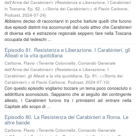
dell'Arma dei Carabinieri>
(
Resistenza e Liberazione. I Carabinieri
in Toscana. Ep. 82, <<Storia dei Carabinieri>> di Flavio Carbone,
Podcast
,
2024-07-24
)
Abbiamo deciso di raccontarvi in poche battute quelli che furono
due episodi distinti ma accomunati dal ruolo attivo che Carabinieri
di diversa età e estrazione regionale seppero fare nella Toscana
occupata dal tedeschi ...
Episodio 81. Resistenza e Liberazione. I Carabinieri, gli
Alleati e la vita quotidiana
Carbone, Flavio <Tenente Colonnello, Comando Generale
dell'Arma dei Carabinieri>
(
Resistenza e Liberazione. I
Carabinieri, gli Alleati e la vita quotidiana. Ep. 81, <<Storia dei
Carabinieri>> di Flavio Carbone, Podcast
,
2024-07-10
)
Con questo episodio vogliamo toccare un tema poco conosciuto o
addirittura sconosciuto. Sappiamo che al seguito del contingente
alleato, i Carabinieri furono tra i primissimi ad entrare nella
Capitale allo scopo di ...
Episodio 80. La Resistenza dei Carabinieri a Roma. Le
altre bande
Carbone, Flavio <Tenente Colonnello, Comando Generale