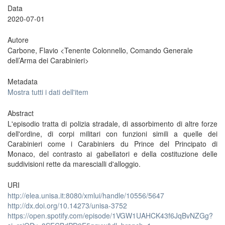
Data
2020-07-01
Autore
Carbone, Flavio <Tenente Colonnello, Comando Generale
dell’Arma dei Carabinieri>
Metadata
Mostra tutti i dati dell'item
Abstract
L'episodio tratta di polizia stradale, di assorbimento di altre forze
dell'ordine, di corpi militari con funzioni simili a quelle dei
Carabinieri come i Carabiniers du Prince del Principato di
Monaco, del contrasto ai gabellatori e della costituzione delle
suddivisioni rette da marescialli d'alloggio.
URI
http://elea.unisa.it:8080/xmlui/handle/10556/5647
http://dx.doi.org/10.14273/unisa-3752
https://open.spotify.com/episode/1VGW1UAHCK43f6JqBvNZGg?