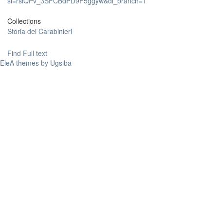
si=rsiQPv_3SFCBdPD9F5ggyw&dl_branch=1
Collections
Storia dei Carabinieri
Find Full text
EleA themes by Ugsiba