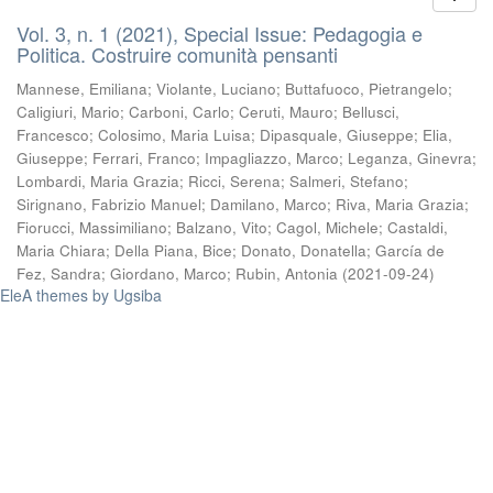
Vol. 3, n. 1 (2021), Special Issue: Pedagogia e
Politica. Costruire comunità pensanti
Mannese, Emiliana
;
Violante, Luciano
;
Buttafuoco, Pietrangelo
;
Caligiuri, Mario
;
Carboni, Carlo
;
Ceruti, Mauro
;
Bellusci,
Francesco
;
Colosimo, Maria Luisa
;
Dipasquale, Giuseppe
;
Elia,
Giuseppe
;
Ferrari, Franco
;
Impagliazzo, Marco
;
Leganza, Ginevra
;
Lombardi, Maria Grazia
;
Ricci, Serena
;
Salmeri, Stefano
;
Sirignano, Fabrizio Manuel
;
Damilano, Marco
;
Riva, Maria Grazia
;
Fiorucci, Massimiliano
;
Balzano, Vito
;
Cagol, Michele
;
Castaldi,
Maria Chiara
;
Della Piana, Bice
;
Donato, Donatella
;
García de
Fez, Sandra
;
Giordano, Marco
;
Rubin, Antonia
(
2021-09-24
)
EleA themes by Ugsiba