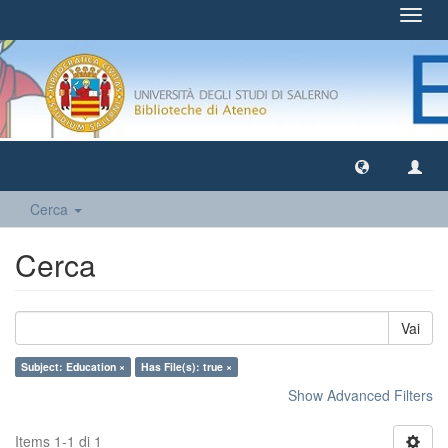
Toggl
navig
Cerca
Cerca
Vai
Subject: Education ×
Has File(s): true ×
Show Advanced Filters
Items 1-1 di 1