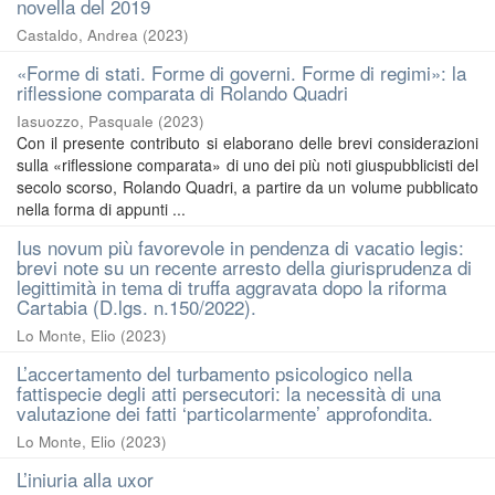
novella del 2019
Castaldo, Andrea
(
2023
)
«Forme di stati. Forme di governi. Forme di regimi»: la
riflessione comparata di Rolando Quadri
Iasuozzo, Pasquale
(
2023
)
Con il presente contributo si elaborano delle brevi considerazioni
sulla «riflessione comparata» di uno dei più noti giuspubblicisti del
secolo scorso, Rolando Quadri, a partire da un volume pubblicato
nella forma di appunti ...
Ius novum più favorevole in pendenza di vacatio legis:
brevi note su un recente arresto della giurisprudenza di
legittimità in tema di truffa aggravata dopo la riforma
Cartabia (D.lgs. n.150/2022).
Lo Monte, Elio
(
2023
)
L’accertamento del turbamento psicologico nella
fattispecie degli atti persecutori: la necessità di una
valutazione dei fatti ‘particolarmente’ approfondita.
Lo Monte, Elio
(
2023
)
L’iniuria alla uxor