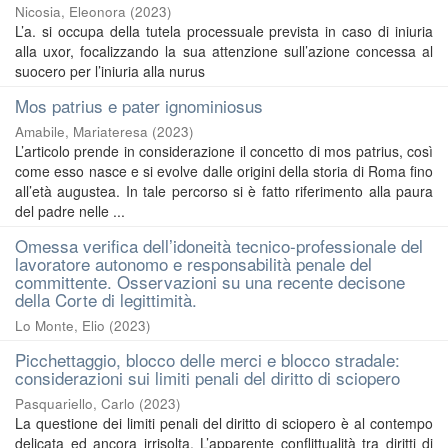
Nicosia, Eleonora
(
2023
)
L’a. si occupa della tutela processuale prevista in caso di iniuria
alla uxor, focalizzando la sua attenzione sull’azione concessa al
suocero per l’iniuria alla nurus
Mos patrius e pater ignominiosus
Amabile, Mariateresa
(
2023
)
L’articolo prende in considerazione il concetto di mos patrius, così
come esso nasce e si evolve dalle origini della storia di Roma fino
all’età augustea. In tale percorso si è fatto riferimento alla paura
del padre nelle ...
Omessa verifica dell’idoneità tecnico-professionale del
lavoratore autonomo e responsabilità penale del
committente. Osservazioni su una recente decisone
della Corte di legittimità.
Lo Monte, Elio
(
2023
)
Picchettaggio, blocco delle merci e blocco stradale:
considerazioni sui limiti penali del diritto di sciopero
Pasquariello, Carlo
(
2023
)
La questione dei limiti penali del diritto di sciopero è al contempo
delicata ed ancora irrisolta. L’apparente conflittualità tra diritti di