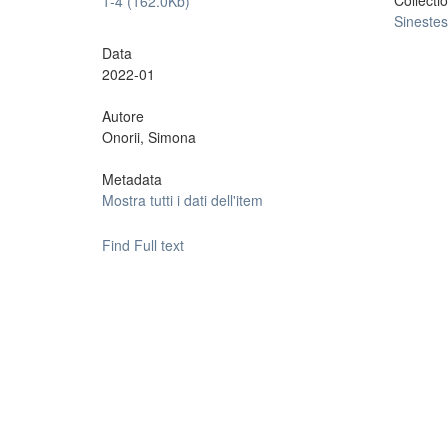
Collecti
1-4 (162.0Kb)
Sinestes
Data
2022-01
Autore
Onorii, Simona
Metadata
Mostra tutti i dati dell'item
Find Full text