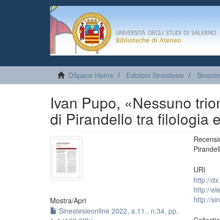
DSpace Home
Edizioni Sinestesie
Sineste
Ivan Pupo, «Nessuno trionf
di Pirandello tra filologia 
Recensi
Pirandell
URI
http://d
http://e
http://s
Mostra/
Apri
Sinestesieonline 2022, a.11., n.34, pp.