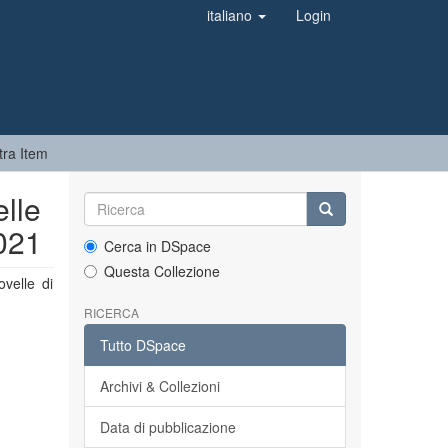
italiano
Login
ra Item
elle
2021
Cerca in DSpace
Questa Collezione
velle di
RICERCA
Tutto DSpace
Archivi & Collezioni
Data di pubblicazione