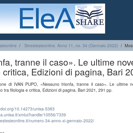
sieonline
Sinestesieonline. Anno 11, no. 34 (Gennaio 2022)
Most
a, tranne il caso». Le ultime nov
e critica, Edizioni di pagina, Bari 
one di IVAN PUPO, «Nessuno trionfa, tranne il caso». Le ultime no
o tra filologia e critica, Edizioni di pagina, Bari 2021, 291 pp.
x.doi.org/10.14273/unisa-5383
lea.unisa.it/xmlui/handle/10556/7339
inestesieonline.it/numero-34-anno-xi-gennaio-2022/