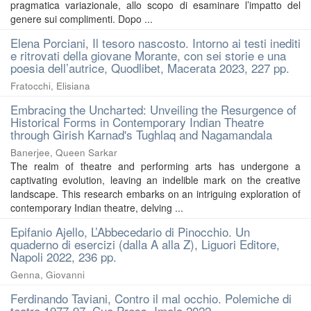
pragmatica variazionale, allo scopo di esaminare l’impatto del
genere sui complimenti. Dopo ...
Elena Porciani, Il tesoro nascosto. Intorno ai testi inediti
e ritrovati della giovane Morante, con sei storie e una
poesia dell’autrice, Quodlibet, Macerata 2023, 227 pp.
Fratocchi, Elisiana
Embracing the Uncharted: Unveiling the Resurgence of
Historical Forms in Contemporary Indian Theatre
through Girish Karnad's Tughlaq and Nagamandala
Banerjee, Queen Sarkar
The realm of theatre and performing arts has undergone a
captivating evolution, leaving an indelible mark on the creative
landscape. This research embarks on an intriguing exploration of
contemporary Indian theatre, delving ...
Epifanio Ajello, L’Abbecedario di Pinocchio. Un
quaderno di esercizi (dalla A alla Z), Liguori Editore,
Napoli 2022, 236 pp.
Genna, Giovanni
Ferdinando Taviani, Contro il mal occhio. Polemiche di
teatro 1977-97, Cue Press, Imola 2022.