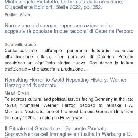
Michelangelo Pistoletto, La formula della creazione,
Cittadellarte Edizioni, Biella 2022, pp. 352.
Freiles, Silvia
Narrazione e dissenso: rappresentazione della
soggettività popolare in due racconti di Caterina Percoto
Scaravilli, Guido
Contestualizzato nell’ampio panorama letterario connesso
all’unificazione d’Italia, l’iter narrativo di Caterina Percoto
acquisisce un significato storico nuovo. Confutando la lettura
tradizionale – che associa la produzione ...
Remaking Horror to Avoid Repeating History: Werner
Herzog and ‘Nosferatu’
Mead, Bryan
To address cultural and political issues facing Germany in the late
1970s filmmaker Werner Herzog decided to remake F.W.
Murnau’s Nosferatu, one of the most famous German films from
the early 1920s. In doing so Herzog was ...
Il Rituale del Serpente e il Serpente Piumato.
Sopravvivenza dell’immagine e ritualità in Warburg e D.