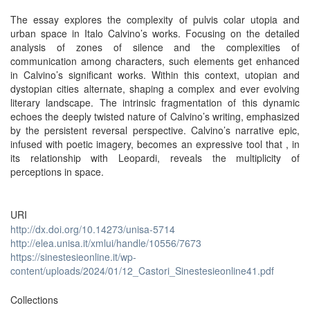
The essay explores the complexity of pulvis colar utopia and
urban space in Italo Calvino’s works. Focusing on the detailed
analysis of zones of silence and the complexities of
communication among characters, such elements get enhanced
in Calvino’s significant works. Within this context, utopian and
dystopian cities alternate, shaping a complex and ever evolving
literary landscape. The intrinsic fragmentation of this dynamic
echoes the deeply twisted nature of Calvino’s writing, emphasized
by the persistent reversal perspective. Calvino’s narrative epic,
infused with poetic imagery, becomes an expressive tool that , in
its relationship with Leopardi, reveals the multiplicity of
perceptions in space.
URI
http://dx.doi.org/10.14273/unisa-5714
http://elea.unisa.it/xmlui/handle/10556/7673
https://sinestesieonline.it/wp-
content/uploads/2024/01/12_Castori_Sinestesieonline41.pdf
Collections