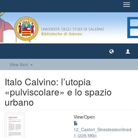
Toggl
navig
View Item
Italo Calvino: l’utopia
«pulviscolare» e lo spazio
urbano
View/
Open
12_Castori_Sinestesieonline4
1 (229.5Kb)