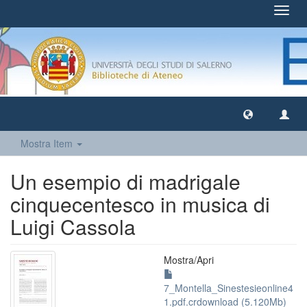
Toggl
navig
Mostra Item
Un esempio di madrigale
cinquecentesco in musica di
Luigi Cassola
Mostra/
Apri
7_Montella_Sinestesieonline4
1.pdf.crdownload (5.120Mb)