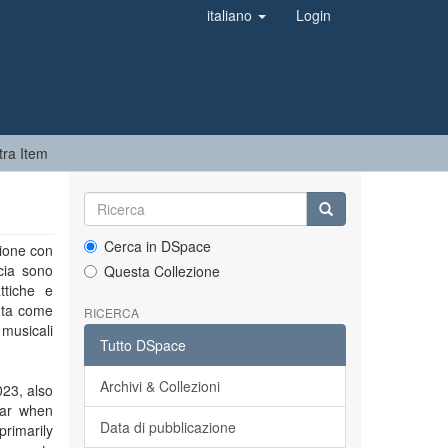
italiano
Login
ra Item
Cerca in DSpace
zione con
cia sono
Questa Collezione
attiche e
nta come
RICERCA
 musicali
Tutto DSpace
Archivi & Collezioni
023, also
ear when
Data di pubblicazione
primarily