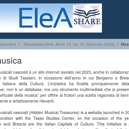
sieonline
Sinestesieonline. Anno 13, no. 41 (Gennaio 2024)
Most
musica
usicali nascosti è un sito internet avviato nel 2023, anche in collabora
ro di Studi Tassiani, in occasione dell’anno in cui Bergamo e Bres
 italiana della Cultura. L’iniziativa ha finalità principalmente did
tive: non è un database, ma uno strumento multimediale che si prese
irtuale della musica” per offrire ai fruitori una scelta ragionata di beni
ente e artisticamente rilevanti.
usicali nascosti (Hidden Musical Treasures) is a website launched in 2
aboration with the Tasso Studies Center, on the occasion of the y
and Brescia are the Italian Capitals of Culture. This initiative is 