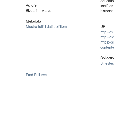
educatio
Autore
itself a
Bizzarini, Marco
historica
Metadata
Mostra tutti i dati dell'item
URI
http://d
http://e
https://s
content/
Collecti
Sinestes
Find Full text