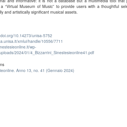
nal and informative: it is not a database but a multimedia tool that
s a “Virtual Museum of Music” to provide users with a thoughtful sel
lly and artistically significant musical assets.
x.doi.org/10.14273/unisa-5752
lea.unisa.it/xmlui/handle/10556/7711
inestesieonline.it/wp-
uploads/2024/01/4_Bizzarrini_Sinestesieonline41.pdf
ons
ieonline. Anno 13, no. 41 (Gennaio 2024)