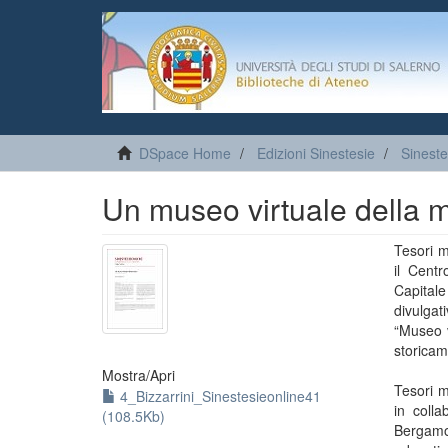
DSpace Home
Edizioni Sinestesie
Sineste
Un museo virtuale della 
Tesori m
il Cent
Capitale
divulga
“Museo v
storicam
Mostra/
Apri
Tesori m
4_Bizzarrini_Sinestesieonline41
in coll
(108.5Kb)
Bergamo 