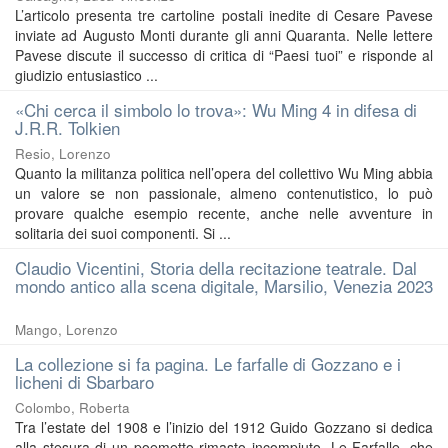
L’articolo presenta tre cartoline postali inedite di Cesare Pavese
inviate ad Augusto Monti durante gli anni Quaranta. Nelle lettere
Pavese discute il successo di critica di “Paesi tuoi” e risponde al
giudizio entusiastico ...
«Chi cerca il simbolo lo trova»: Wu Ming 4 in difesa di
J.R.R. Tolkien
Resio, Lorenzo
Quanto la militanza politica nell’opera del collettivo Wu Ming abbia
un valore se non passionale, almeno contenutistico, lo può
provare qualche esempio recente, anche nelle avventure in
solitaria dei suoi componenti. Si ...
Claudio Vicentini, Storia della recitazione teatrale. Dal
mondo antico alla scena digitale, Marsilio, Venezia 2023
Mango, Lorenzo
La collezione si fa pagina. Le farfalle di Gozzano e i
licheni di Sbarbaro
Colombo, Roberta
Tra l’estate del 1908 e l’inizio del 1912 Guido Gozzano si dedica
alla stesura di un poemetto rimasto incompiuto, Le Farfalle, che