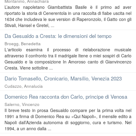
Montanino, Annachiara
L’autore napoletano Giambattista Basile è il primo ad aver
riportato la storia di Cenerentola in una raccolta di fiabe uscita nel
1634 che includeva le sue version di Raperonzolo, il Gatto con gli
Stivali, Hansel e Gretel, ...
Da Gesualdo a Cresta: le dimensioni del tempo
Broegg, Benedetta
L'articolo esamina il processo di rielaborazione musicale
attraverso il confronto tra il madrigale Itene o miei sospiri di Carlo
Gesualdo e la composizione In Amoroso canto di Gianvincenzo
Cresta. Viene sottoline ...
Dario Tomasello, Cronicario, Marsilio, Venezia 2023
Cudazzo, Annalucia
Domenico Rea racconta don Carlo, principe di Venosa
Salerno, Vincenzo
Il breve testo in prosa Gesualdo compare per la prima volta nel
1991 a firma di Domenico Rea su «Qui Napoli», il mensile edito a
Napoli dall’Azienda autonoma di soggiorno, cura e turismo. Nel
1994, a un anno dalla ...