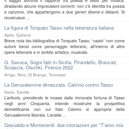
Il saggio affronta il rapporto tra poesia e testo per musica,
diradando alcune imprecisioni correnti: non c’è identità tra poesia
e canzone, che appartengono a due generi diversi e distanti. Si
ricostruisce ...
La figura di Torquato Tasso nella letteratura italiana
Ajello, Epifanio
Breve nota bio-bibliografica di Torquato Tasso, “usato” non come
autore bensì come personaggio letterario, all’interno di altre
opere letterarie e in ambito artistico, musicale.
G. Savoca, Sogni fatti in Sicilia. Pirandello, Brancati,
Sciascia, Olschki, Firenze 2022
Arrigo, Nino
;
Di Brango, Tommaso
La Gerusalemme dimezzata. Calvino contro Tasso
Savio, Davide
L’articolo, prendendo le mosse dalla rinnovata fortuna di Tasso
negli anni Cinquanta, intende ricostruire la prospettiva
demistificante con cui Italo Calvino si appropria della
Gerusalemme liberata. L’analisi ...
Gesualdo e Monteverdi: due intonazioni per “T’amo mia