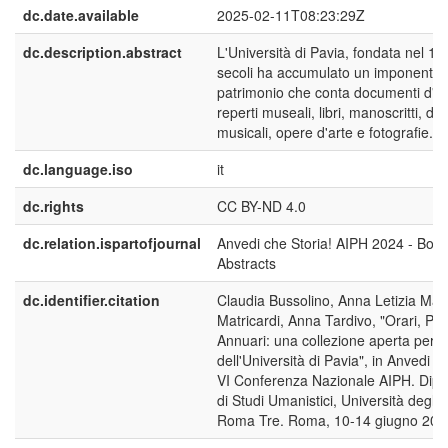
dc.date.available
2025-02-11T08:23:29Z
dc.description.abstract
L'Università di Pavia, fondata nel 13
secoli ha accumulato un imponente
patrimonio che conta documenti d'ar
reperti museali, libri, manoscritti, d
musicali, opere d'arte e fotografie.
dc.language.iso
it
dc.rights
CC BY-ND 4.0
dc.relation.ispartofjournal
Anvedi che Storia! AIPH 2024 - Book
Abstracts
dc.identifier.citation
Claudia Bussolino, Anna Letizia Mag
Matricardi, Anna Tardivo, "Orari, Pro
Annuari: una collezione aperta per la
dell'Università di Pavia", in Anvedi ch
VI Conferenza Nazionale AIPH. Dipa
di Studi Umanistici, Università degli 
Roma Tre. Roma, 10-14 giugno 202