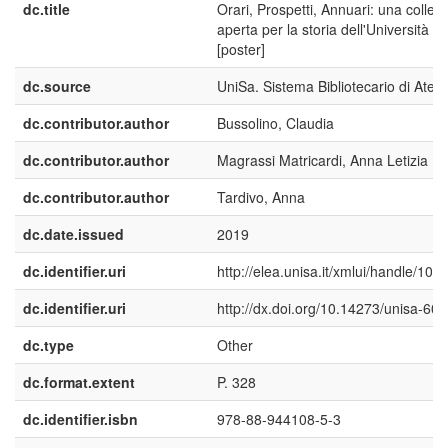
dc.title
Orari, Prospetti, Annuari: una collez
aperta per la storia dell'Università di
[poster]
dc.source
UniSa. Sistema Bibliotecario di Aten
dc.contributor.author
Bussolino, Claudia
dc.contributor.author
Magrassi Matricardi, Anna Letizia
dc.contributor.author
Tardivo, Anna
dc.date.issued
2019
dc.identifier.uri
http://elea.unisa.it/xmlui/handle/10
dc.identifier.uri
http://dx.doi.org/10.14273/unisa-60
dc.type
Other
dc.format.extent
P. 328
dc.identifier.isbn
978-88-944108-5-3