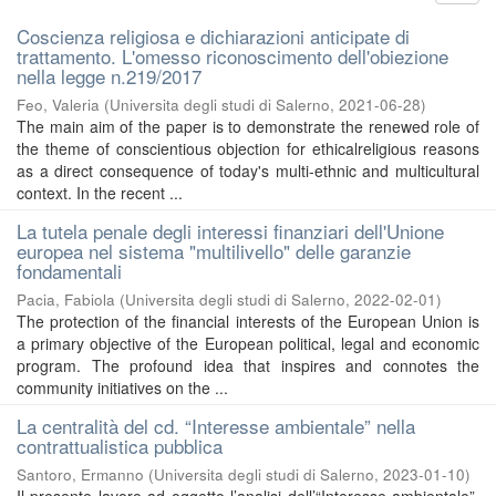
Coscienza religiosa e dichiarazioni anticipate di
trattamento. L'omesso riconoscimento dell'obiezione
nella legge n.219/2017
Feo, Valeria
(
Universita degli studi di Salerno
,
2021-06-28
)
The main aim of the paper is to demonstrate the renewed role of
the theme of conscientious objection for ethicalreligious reasons
as a direct consequence of today's multi-ethnic and multicultural
context. In the recent ...
La tutela penale degli interessi finanziari dell'Unione
europea nel sistema "multilivello" delle garanzie
fondamentali
Pacia, Fabiola
(
Universita degli studi di Salerno
,
2022-02-01
)
The protection of the financial interests of the European Union is
a primary objective of the European political, legal and economic
program. The profound idea that inspires and connotes the
community initiatives on the ...
La centralità del cd. “Interesse ambientale” nella
contrattualistica pubblica
Santoro, Ermanno
(
Universita degli studi di Salerno
,
2023-01-10
)