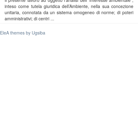
Il presente lavoro ad oggetto l’analisi dell’“Interesse ambientale”,
inteso come tutela giuridica dell’Ambiente, nella sua concezione
unitaria, connotata da un sistema omogeneo di norme; di poteri
amministrativi; di centri ...
EleA themes by Ugsiba