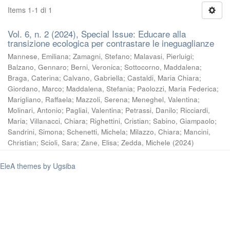
Items 1-1 di 1
Vol. 6, n. 2 (2024), Special Issue: Educare alla
transizione ecologica per contrastare le ineguaglianze
Mannese, Emiliana
;
Zamagni, Stefano
;
Malavasi, Pierluigi
;
Balzano, Gennaro
;
Berni, Veronica
;
Sottocorno, Maddalena
;
Braga, Caterina
;
Calvano, Gabriella
;
Castaldi, Maria Chiara
;
Giordano, Marco
;
Maddalena, Stefania
;
Paolozzi, Maria Federica
;
Marigliano, Raffaela
;
Mazzoli, Serena
;
Meneghel, Valentina
;
Molinari, Antonio
;
Pagliai, Valentina
;
Petrassi, Danilo
;
Ricciardi,
Maria
;
Villanacci, Chiara
;
Righettini, Cristian
;
Sabino, Giampaolo
;
Sandrini, Simona
;
Schenetti, Michela
;
Milazzo, Chiara
;
Mancini,
Christian
;
Scioli, Sara
;
Zane, Elisa
;
Zedda, Michele
(
2024
)
EleA themes by Ugsiba