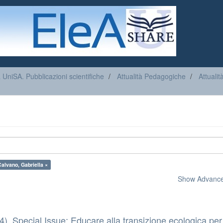
a UniSA. Pubblicazioni scientifiche
Attualità Pedagogiche
Attuali
alvano, Gabriella ×
Show Advanced
24), Special Issue: Educare alla transizione ecologica per