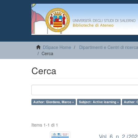
DSpace Home
Dipartimenti e Centri di ricerc
Cerca
Cerca
Author: Giordano, Marco ×
Subject: Active learning ×
Author: C
Items 1-1 di 1
Vol. 6, n. 2 (20