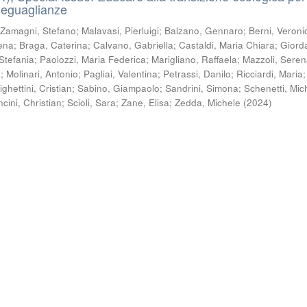
ineguaglianze
;
Zamagni, Stefano
;
Malavasi, Pierluigi
;
Balzano, Gennaro
;
Berni, Veroni
ena
;
Braga, Caterina
;
Calvano, Gabriella
;
Castaldi, Maria Chiara
;
Giord
Stefania
;
Paolozzi, Maria Federica
;
Marigliano, Raffaela
;
Mazzoli, Sere
a
;
Molinari, Antonio
;
Pagliai, Valentina
;
Petrassi, Danilo
;
Ricciardi, Maria
;
ighettini, Cristian
;
Sabino, Giampaolo
;
Sandrini, Simona
;
Schenetti, Mic
cini, Christian
;
Scioli, Sara
;
Zane, Elisa
;
Zedda, Michele
(
2024
)