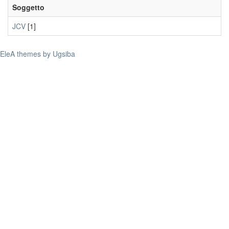
Soggetto
JCV
[1]
EleA themes by Ugsiba