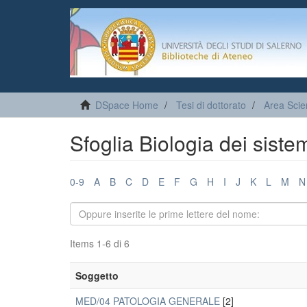
DSpace Home
Tesi di dottorato
Area Sci
Sfoglia Biologia dei siste
0-9
A
B
C
D
E
F
G
H
I
J
K
L
M
N
Items 1-6 di 6
Soggetto
MED/04 PATOLOGIA GENERALE
[2]