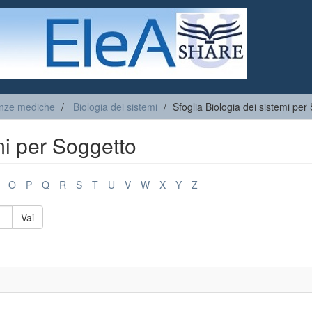
enze mediche
Biologia dei sistemi
Sfoglia Biologia dei sistemi per
mi per Soggetto
O
P
Q
R
S
T
U
V
W
X
Y
Z
Vai