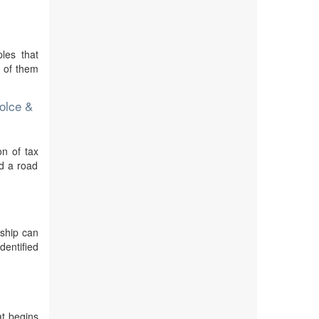
ples that
e of them
Dolce &
n of tax
ed a road
rship can
dentified
at begins