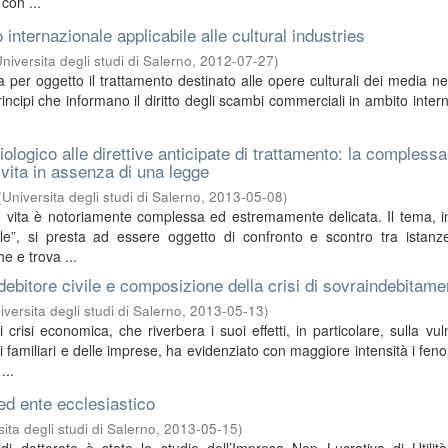
 con ...
to internazionale applicabile alle cultural industries
niversita degli studi di Salerno
,
2012-07-27
)
a per oggetto il trattamento destinato alle opere culturali dei media n
rincipi che informano il diritto degli scambi commerciali in ambito inter
ologico alle direttive anticipate di trattamento: la complessa
 vita in assenza di una legge
(
Universita degli studi di Salerno
,
2013-05-08
)
e vita è notoriamente complessa ed estremamente delicata. Il tema, 
ile”, si presta ad essere oggetto di confronto e scontro tra istanz
he e trova ...
debitore civile e composizione della crisi di sovraindebitame
iversita degli studi di Salerno
,
2013-05-13
)
i crisi economica, che riverbera i suoi effetti, in particolare, sulla vuln
ei familiari e delle imprese, ha evidenziato con maggiore intensità i fen
...
ed ente ecclesiastico
ita degli studi di Salerno
,
2013-05-15
)