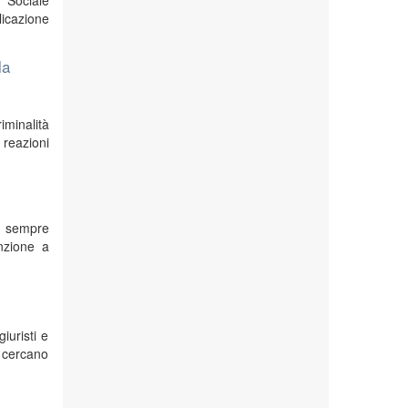
à Sociale
licazione
la
iminalità
 reazioni
da sempre
enzione a
iuristi e
e cercano