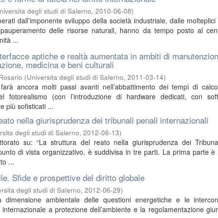
niversita degli studi di Salerno
,
2010-06-08
)
erati dall’imponente sviluppo della società industriale, dalle molteplici
pauperamento delle risorse naturali, hanno da tempo posto al cent
ità ...
nterfacce aptiche e realtà aumentata in ambiti di manutenzio
azione, medicina e beni culturali
 Rosario
(
Universita degli studi di Salerno
,
2011-03-14
)
 farà ancora molti passi avanti nell’abbattimento dei tempi di calc
l fotorealismo (con l’introduzione di hardware dedicati, con sof
più sofisticati ...
eato nella giurisprudenza dei tribunali penali internazionali
rsita degli studi di Salerno
,
2012-06-13
)
torato su: “La struttura del reato nella giurisprudenza dei Tribuna
 punto di vista organizzativo, è suddivisa in tre parti. La prima parte è
to ...
le. Sfide e prospettive del diritto globale
rsita degli studi di Salerno
,
2012-06-29
)
 dimensione ambientale delle questioni energetiche e le intercon
itto internazionale a protezione dell’ambiente e la regolamentazione giur