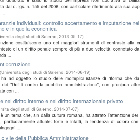
di dottorato è stato lo studio dell’Impresa Non Lucrativa di Utilit
otta dal d. lgs. n. 155 del 2006, con particolare riferimento alla sua app
. ...
ranzie individuali: controllo accertamento e imputazione nel
ne e in quella economica
iversita degli studi di Salerno
,
2013-05-17
)
zione costituiscono uno dei maggiori strumenti di contrasto alla cr
ntesto di un diritto penale sempre di più a due velocità, connotato da
nda ...
nticorruzione
(
Universita degli studi di Salerno
,
2014-06-19
)
ca ha ad oggetto lo studio delle molteplici istanze di riforma che 
e dei "Delitti contro la pubblica amministrazione", con precipua att
ata con ...
e nel diritto interno e nel diritto internazionale privato
rsita degli studi di Salerno
,
2014-07-07
)
è un tema che, sin dalla cultura romana, ha attirato l’attenzione dei g
i, particolarmente attuale: forte è infatti, la tendenza di coloro ch
ngegni ...
à civile della Pubblica Amministrazione