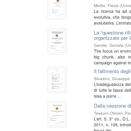
Melillo, Flavia
(
Unive
La ricerca ha ad og
evolutiva, che teng
avalutativa. L’entrata
La “questione rifi
organizzate per i
Gentile, Daniela
(
Un
The focus on envir
big chunk, also i
campaign against imp
Il fallimento degli
Silvestro, Giuseppe
L’inadeguatezza dell
di tutte le fasce del
tesa a porre ...
Dalla cessione di 
Tesauro Olivieri, Pa
L’art. 5, 3° co., D.
2011, n. 106, introdu
figura dei ...