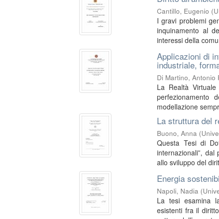
Cantillo, Eugenio
(
U
I gravi problemi gen
inquinamento al de
interessi della comun
Applicazioni di i
industriale, form
Di Martino, Antonio
La Realtà Virtuale
perfezionamento de
modellazione sempre 
La struttura del r
Buono, Anna
(
Unive
Questa Tesi di Dot
internazionali”, dal
allo sviluppo del dirit
Energia sostenibi
Napoli, Nadia
(
Unive
La tesi esamina la
esistenti fra il dir