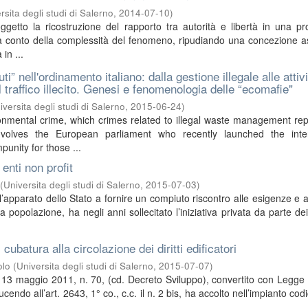
rsita degli studi di Salerno
,
2014-07-10
)
getto la ricostruzione del rapporto tra autorità e libertà in una pr
a conto della complessità del fenomeno, ripudiando una concezione a
 in ...
uti” nell'ordinamento italiano: dalla gestione illegale alle attiv
l traffico illecito. Genesi e fenomenologia delle “ecomafie"
iversita degli studi di Salerno
,
2015-06-24
)
onmental crime, which crimes related to illegal waste management re
nvolves the European parliament who recently launched the inter
unity for those ...
 enti non profit
(
Universita degli studi di Salerno
,
2015-07-03
)
’apparato dello Stato a fornire un compiuto riscontro alle esigenze e a
la popolazione, ha negli anni sollecitato l’iniziativa privata da parte dei
cubatura alla circolazione dei diritti edificatori
olo
(
Universita degli studi di Salerno
,
2015-07-07
)
L. 13 maggio 2011, n. 70, (cd. Decreto Sviluppo), convertito con Legge 
cendo all’art. 2643, 1° co., c.c. il n. 2 bis, ha accolto nell’impianto codi