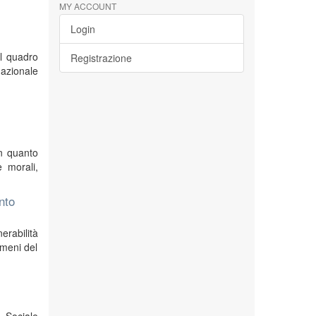
MY ACCOUNT
Login
el quadro
Registrazione
nazionale
in quanto
e morali,
nto
erabilità
omeni del