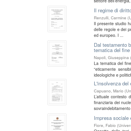
settore dell’energia,
Il regime di dirit
Renzulli, Carmine
(
U
Il presente studio h
delle regole e dei p
ed europeo. I ...
Dal testamento bi
tematica del fine
Napoli, Giuseppina
La tematica del fin
“eticamente sensib
ideologiche e politic
L'insolvenza del 
Capuano, Mario
(
Un
L’attuale contesto d
finanziaria dei nucl
sovraindebitamento 
Impresa sociale 
Fiore, Fabio
(
Univers