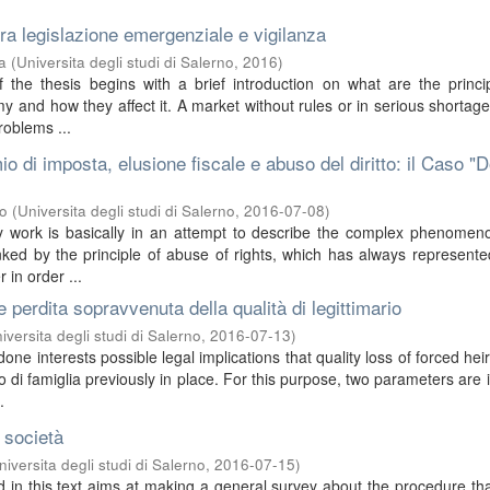
 tra legislazione emergenziale e vigilanza
a
(
Universita degli studi di Salerno
,
2016
)
f the thesis begins with a brief introduction on what are the princi
y and how they affect it. A market without rules or in serious shortag
roblems ...
io di imposta, elusione fiscale e abuso del diritto: il Caso "
no
(
Universita degli studi di Salerno
,
2016-07-08
)
y work is basically in an attempt to describe the complex phenomeno
ked by the principle of abuse of rights, which has always represent
 in order ...
 e perdita sopravvenuta della qualità di legittimario
iversita degli studi di Salerno
,
2016-07-13
)
ne interests possible legal implications that quality loss of forced hei
 di famiglia previously in place. For this purpose, two parameters are i
.
e società
niversita degli studi di Salerno
,
2016-07-15
)
 in this text aims at making a general survey about the procedure th