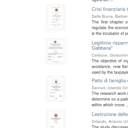
Crisi finanziaria
Della Bruna, Barbar
The first chapter o
regulate the econom
is the incubator of p
Legittimo risparm
Gabbana"
Carbone, Gioacchi
The objective of m
avoidance, now flan
used by the taxpayer
Patto di famiglia
Sannuti, Iolanda
(
Un
The research work do
determine on a patto
within which move ..
L’estinzione dell
Orlando, Antonio
(
U
The study discussed