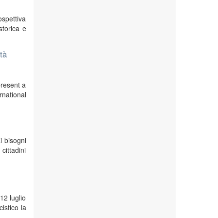
ospettiva
storica e
ità
present a
national
i bisogni
 cittadini
12 luglio
cistico la