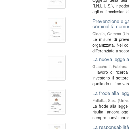
Oggetto della tesi 
(I.N.L.U.S.), introd
agli enti ecclesiastici
Prevenzione e ga
criminalità comu
Ciaglia, Gemma
(
Un
Le misure di preven
organizzata. Nel co
differenziate a seco
La nuova legge a
Giacchetti, Fabiana
Il lavoro di ricer
investono il settor
quella da ultimo var
La frode alla legg
Falletta, Sara
(
Unive
La frode alla legge 
risulta, ancora ogg
sempre nuovi marchi
La responsabilit