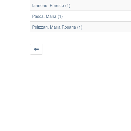
Iannone, Ernesto (1)
Pasca, Maria (1)
Pelizzari, Maria Rosaria (1)
EleA themes by Ugsiba