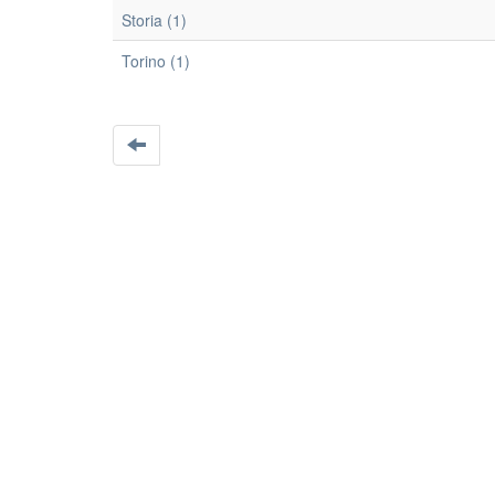
Storia (1)
Torino (1)
EleA themes by Ugsiba