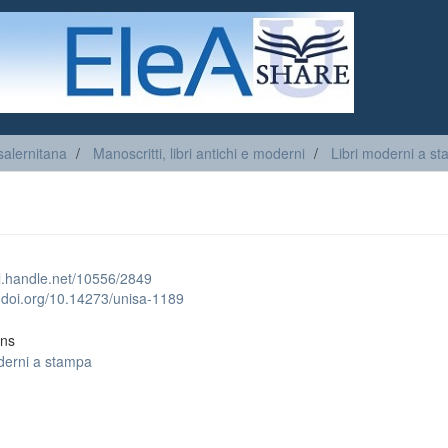
salernitana
Manoscritti, libri antichi e moderni
Libri moderni a s
dl.handle.net/10556/2849
x.doi.org/10.14273/unisa-1189
ons
derni a stampa