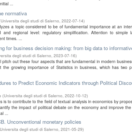
itial ...
ne normativa
(
Universita degli studi di Salerno
,
2022-07-14
)
lyzes a topic considered to be of fundamental importance at an inter
 and regional level: regulatory simplification. Attention to simple
t times. ...
ing for business decision making: from big data to informativ
ersita degli studi di Salerno
,
2023-07-16
)
will pitch out these four aspects that are fundamental in modern busine
ut the growing importance of Statistics in business, which has two 
edures to Predict Economic Indicators through Political Disc
o
(
Universita degli studi di Salerno
,
2022-10-12
)
s is to contribute to the field of textual analysis in economics by propos
antify the impact of political debate on the economy and improve the
l ...
B. Unconventional monetary policies
Universita degli studi di Salerno
,
2021-05-29
)