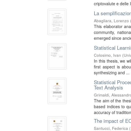
criptovalute e delle In
La semplificazio
Abagliara, Lorenzo
This elaborator ana
community, national
emerged since ancien
Statistical Learn
Colosimo, Ivan
(
Univ
In this thesis, we 
first aspect is abo
synthesizing and ...
Statistical Proc
Text Analysis
Grimaldi, Alessandr
The aim of the thesi
based indices to qu
accuracy of traditiona
The impact of EC
Santucci, Federica
(