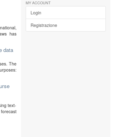
MY ACCOUNT
Login
Registrazione
national,
 laws has
e data
sses. The
purposes:
ourse
ing text-
 forecast