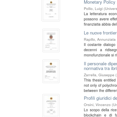
Monetary Policy
Pollio, Luigi
(
Univers
La letteratura eco
possono avere effett
finanziatia abbia dell
Le nuove frontiere
Rapillo, Annunziata
Il costante dialogo 
decenni a ridisegn
monofunzionale si ri
Il personale dip
normativa tra ibri
Zarrella, Giuseppe
(
This thesis entitl
not only of polychro
between the different
Profili giuridici 
Orsini, Vincenzo
(
Un
Lo scopo della rice
blockchain e di fa