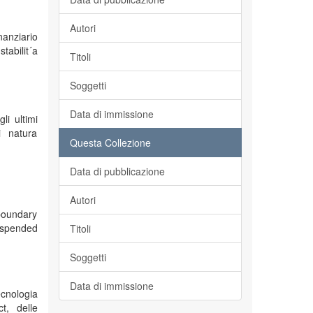
Autori
nanziario
tabilit´a
Titoli
Soggetti
Data di immissione
li ultimi
i natura
Questa Collezione
Data di pubblicazione
Autori
boundary
suspended
Titoli
Soggetti
Data di immissione
ecnologia
t, delle