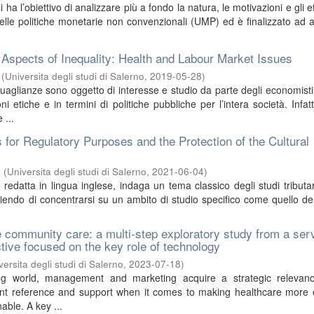
 ha l’obiettivo di analizzare più a fondo la natura, le motivazioni e gli ef
delle politiche monetarie non convenzionali (UMP) ed è finalizzato ad a
 Aspects of Inequality: Health and Labour Market Issues
(
Universita degli studi di Salerno
,
2019-05-28
)
uaglianze sono oggetto di interesse e studio da parte degli economist
oni etiche e in termini di politiche pubbliche per l’intera società. Infatt
 ...
 for Regulatory Purposes and the Protection of the Cultural
a
(
Universita degli studi di Salerno
,
2021-06-04
)
, redatta in lingua inglese, indaga un tema classico degli studi tributa
egliendo di concentrarsi su un ambito di studio specifico come quello del
e community care: a multi-step exploratory study from a ser
ive focused on the key role of technology
versita degli studi di Salerno
,
2023-07-18
)
ing world, management and marketing acquire a strategic relevan
t reference and support when it comes to making healthcare more ef
nable. A key ...