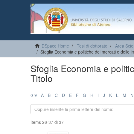
DSpace Home
Tesi di dottorato
Area Sci
Sfoglia Economia e politiche dei mercati e delle i
Sfoglia Economia e politi
Titolo
0-9
A
B
C
D
E
F
G
H
I
J
K
L
M
N
Items 26-37 di 37