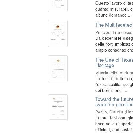
Questo lavoro di tesi
quanto misurabili, 
alcune domande ...
The Multifaceted
Principe, Francesco
Da decenni le diseg
delle forti implicazi
ampio consenso che
The Use of Taxes
Heritage
Mucciariello, Andre
La tesi di dottorato
l’extrafiscalità, sc
dei beni storici ...
Toward the futur
systems perspect
Perillo, Claudia
(
Uni
In our fast-chang
become an importan
efficient, and sustai