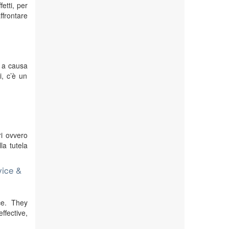
fetti, per
ffrontare
i a causa
i, c’è un
ri ovvero
la tutela
vice &
ce. They
fective,