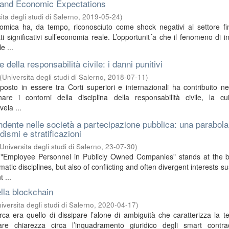
 and Economic Expectations
ita degli studi di Salerno
,
2019-05-24
)
nomica ha, da tempo, riconosciuto come shock negativi al settore fi
i significativi sull’economia reale. L’opportunit´a che il fenomeno di ins
e ...
 della responsabilità civile: i danni punitivi
(
Universita degli studi di Salerno
,
2018-07-11
)
posto in essere tra Corti superiori e internazionali ha contribuito neg
are i contorni della disciplina della responsabilità civile, la cu
vela ...
endente nelle società a partecipazione pubblica: una parabola
dismi e stratificazioni
Universita degli studi di Salerno
,
23-07-30
)
ed "Employee Personnel in Publicly Owned Companies" stands at the 
matic disciplines, but also of conflicting and often divergent interests 
 ...
della blockchain
iversita degli studi di Salerno
,
2020-04-17
)
rca era quello di dissipare l’alone di ambiguità che caratterizza la t
re chiarezza circa l’inquadramento giuridico degli smart contrac