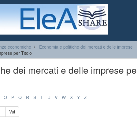
enze economiche
Economia e politiche dei mercati e delle imprese
mprese per Titolo
che dei mercati e delle imprese pe
O
P
Q
R
S
T
U
V
W
X
Y
Z
Vai