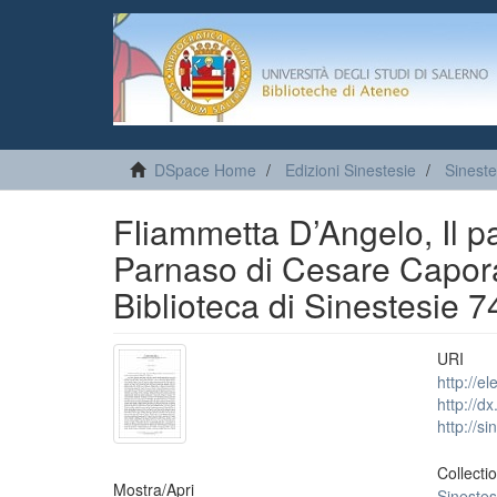
DSpace Home
Edizioni Sinestesie
Sineste
FIiammetta D’Angelo, Il pa
Parnaso di Cesare Capor
Biblioteca di Sinestesie 7
URI
http://e
http://d
http://s
Collecti
Mostra/
Apri
Sinestes