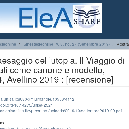
sieonline
Sinestesieonline. A. 8, no. 27 (Settembre 2019)
Mostra
esaggio dell’utopia. Il Viaggio di
ali come canone e modello,
4, Avellino 2019 : [recensione]
lea.unisa.it:8080/xmlui/handle/10556/4112
x.doi.org/10.14273/unisa-2321
inestesieonline.it/wp-content/uploads/2019/10/settembre2019-09.pdf
ons
ieonline. A. 8, no. 27 (Settembre 2019)