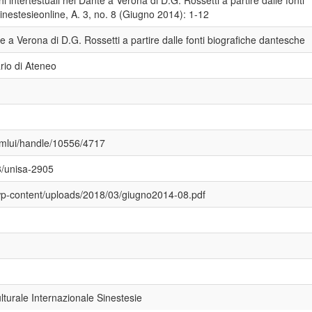
i intertestuali nel Dante a Verona di D.G. Rossetti a partire dalle fonti
inestesieonline, A. 3, no. 8 (Giugno 2014): 1-12
te a Verona di D.G. Rossetti a partire dalle fonti biografiche dantesche
rio di Ateneo
/xmlui/handle/10556/4717
3/unisa-2905
t/wp-content/uploads/2018/03/giugno2014-08.pdf
lturale Internazionale Sinestesie