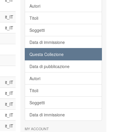
it_IT
Autori
it_IT
Titoli
it_IT
Soggetti
Data di immissione
Questa Collezione
Data di pubblicazione
Autori
it_IT
Titoli
it_IT
Soggetti
it_IT
Data di immissione
it_IT
it_IT
MY ACCOUNT