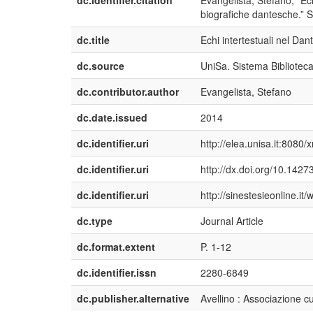
dc.identifier.citation
Evangelista, Stefano, "Ech
biografiche dantesche.” S
dc.title
Echi intertestuali nel Dan
dc.source
UniSa. Sistema Biblioteca
dc.contributor.author
Evangelista, Stefano
dc.date.issued
2014
dc.identifier.uri
http://elea.unisa.it:8080
dc.identifier.uri
http://dx.doi.org/10.1427
dc.identifier.uri
http://sinestesieonline.i
dc.type
Journal Article
dc.format.extent
P. 1-12
dc.identifier.issn
2280-6849
dc.publisher.alternative
Avellino : Associazione cu