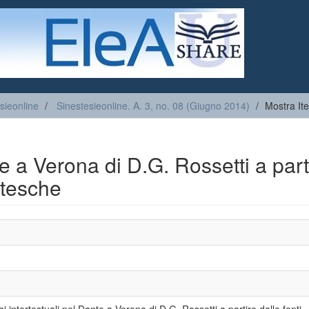
sieonline
Sinestesieonline. A. 3, no. 08 (Giugno 2014)
Mostra It
te a Verona di D.G. Rossetti a part
ntesche