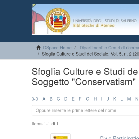
DSpace Home
Dipartimenti e Centri di ricerc
Sfoglia Culture e Studi del Sociale. Vol. 5, n. 2 (
Sfoglia Culture e Studi del
Soggetto "Conservatism"
0-9
A
B
C
D
E
F
G
H
I
J
K
L
M
N
Items 1-1 di 1
Civic Participat