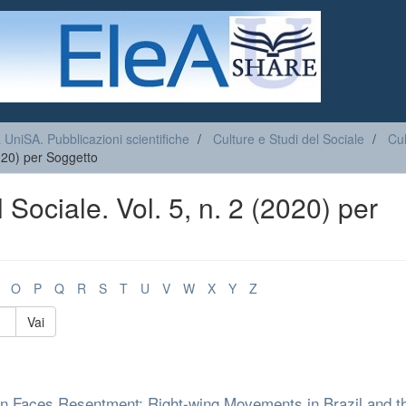
a UniSA. Pubblicazioni scientifiche
Culture e Studi del Sociale
Cul
2020) per Soggetto
 Sociale. Vol. 5, n. 2 (2020) per
O
P
Q
R
S
T
U
V
W
X
Y
Z
Vai
ion Faces Resentment: Right-wing Movements in Brazil and t