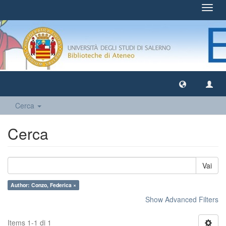
Toggl
navig
Cerca
Cerca
Vai
Author: Conzo, Federica ×
Show Advanced Filters
Items 1-1 di 1