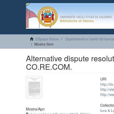
DSpace Home
Dipartimenti e Centri di ricerc
Mostra Item
Alternative dispute resolut
CO.RE.COM.
URI
http://d
http://e
http://ww
Collecti
Mostra/
Apri
Iura & 