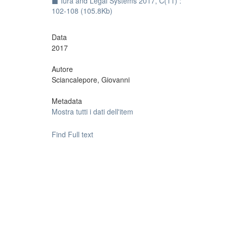
Iura and Legal Systems 2017, C(11) :
102-108 (105.8Kb)
Data
2017
Autore
Sciancalepore, Giovanni
Metadata
Mostra tutti i dati dell'item
Find Full text