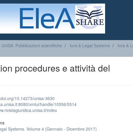
a UniSA. Pubblicazioni scientifiche
Iura & Legal Systems
Iura & 
ion procedures e attività del
x.doi.org/10.14273/unisa-3630
lea.unisa.it:8080/xmlui/handle/10556/5514
w.rivistagiuridica.unisa.it/index
ons
Legal Systems. Volume 4 (Gennaio - Dicembre 2017)