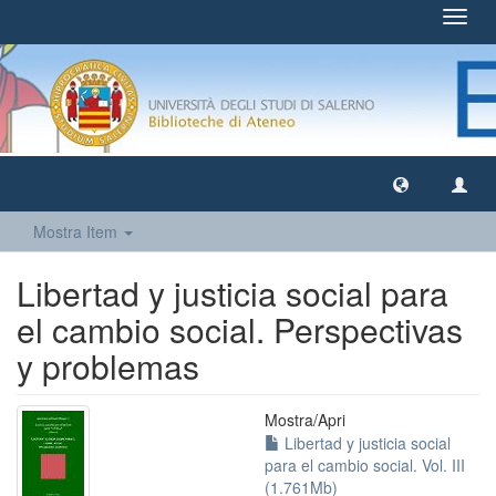
Toggl
navig
Mostra Item
Libertad y justicia social para
el cambio social. Perspectivas
y problemas
Mostra/
Apri
Libertad y justicia social
para el cambio social. Vol. III
(1.761Mb)