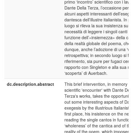
primo ‘incontro’ scientifico con i lavor
Dante Della Terza, l’occasione per 
alcuni aspetti interessanti dell’esege
dantesca dell’illustre italianista. In p
luogo si rileva la sua insistenza sulla
necessità di leggere i singoli canti in
funzione dell’«insiemezza» della can
della realtà globale del poema, che
dunque, anche l’adozione di una ‘vis
retrospettiva; in secondo luogo si fa
riferimento, sia pure per fugaci cenni
rapporto con Singleton e alla sua me
‘scoperta’ di Auerbach.
dc.description.abstract
This brief intervention, in memory of 
scientific 'encounter' with Dante Dell
Terza's works, takes the opportunity 
out some interesting aspects of Dant
exegesis by the illustrious Italianist. 
first place, his insistence on the nece
reading the single cantos in function
‘wholeness’ of the cantica and of the
reality of the poem, which imposes,