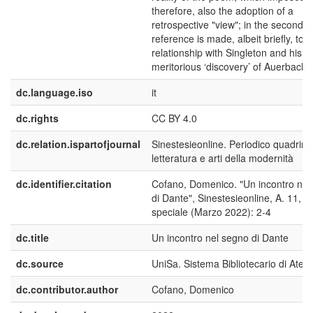
therefore, also the adoption of a
retrospective "view"; in the second p
reference is made, albeit briefly, to h
relationship with Singleton and his
meritorious ‘discovery’ of Auerbach.
dc.language.iso
it
dc.rights
CC BY 4.0
dc.relation.ispartofjournal
Sinestesieonline. Periodico quadrime
letteratura e arti della modernità
dc.identifier.citation
Cofano, Domenico. "Un incontro nel
di Dante", Sinestesieonline, A. 11, n
speciale (Marzo 2022): 2-4
dc.title
Un incontro nel segno di Dante
dc.source
UniSa. Sistema Bibliotecario di Aten
dc.contributor.author
Cofano, Domenico