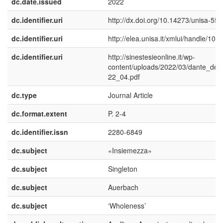
dc.date.issued
2022
dc.identifier.uri
http://dx.doi.org/10.14273/unisa-55
dc.identifier.uri
http://elea.unisa.it/xmlui/handle/10
dc.identifier.uri
http://sinestesieonline.it/wp-
content/uploads/2022/03/dante_dell
22_04.pdf
dc.type
Journal Article
dc.format.extent
P. 2-4
dc.identifier.issn
2280-6849
dc.subject
«Insiemezza»
dc.subject
Singleton
dc.subject
Auerbach
dc.subject
‘Wholeness’