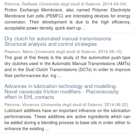
Petrone, Raffaele
(
Universita degli studi di Salerno
,
2014-04-04
)
Proton Exchange Membrane, also named Polymer Electrolyte
Membrane fuel cells (PEMFC) are interesting devices for energy
conversion. Their development is due to the high efficiency,
acceptable power density, quick start-up ...
Dry clutch for automated manual transmissions.
Structural analysis and control strategies
Pisaturo, Mario
(
Universita degli studi di Salerno
,
2014-06-10
)
The goal of this thesis is the study of the automotive push-type
dry clutches used in the Automatic Manual Transmissions (AMTs)
and in the Dual Clutch Transmissions (DCTs) in order to improve
their performances dur- ing ...
Advances in lubrication technology and modelling.
Novel nanoscale friction modifiers - Piezoviscosity
effect in EHL contacts
Petrone, Vincenzo
(
Universita degli studi di Salerno
,
2014-06-22
)
Lubricant additives have an important influence on the lubrication
performances. These additives are active ingredients which can
be added during a blending process to base oils in order either to
enhance the existing ...