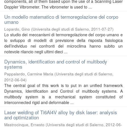
components, all of them based upon the use of a Scanning Laser
Doppler Vibrometer. The vibrometer is used to ...
Un modello matematico di termoregolazione del corpo
umano
Lopardo, Gino
(
Universita degli studi di Salerno
,
2011-07-27
)
Lo studio dei meccanismi di termoregolazione del corpo umano e
lo sviluppo di modelli di previsione della risposta fisiologica
dell’individuo nei confronti del microclima hanno subito un
notevole rilancio negli ultimi dieci ...
Dynamics, identification and control of multibody
systems
Pappalardo, Carmine Maria
(
Universita degli studi di Salerno
,
2012-06-04
)
The central goal of this work is to put in an unified framework
Dynamics, Identification and Control of multibody systems. A
multibody system is a mechanical system constituted of
interconnected rigid and deformable ...
Laser welding of Ti6Al4V alloy by disk laser: analysis
and optimization
Mastrocinque, Ernesto
(
Universita degli studi di Salerno
,
2012-06-