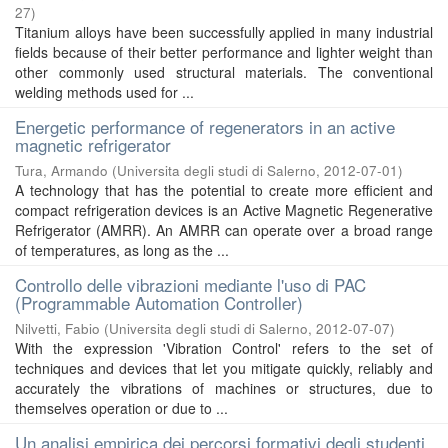
27
)
Titanium alloys have been successfully applied in many industrial
fields because of their better performance and lighter weight than
other commonly used structural materials. The conventional
welding methods used for ...
Energetic performance of regenerators in an active
magnetic refrigerator
Tura, Armando
(
Universita degli studi di Salerno
,
2012-07-01
)
A technology that has the potential to create more efficient and
compact refrigeration devices is an Active Magnetic Regenerative
Refrigerator (AMRR). An AMRR can operate over a broad range
of temperatures, as long as the ...
Controllo delle vibrazioni mediante l'uso di PAC
(Programmable Automation Controller)
Nilvetti, Fabio
(
Universita degli studi di Salerno
,
2012-07-07
)
With the expression 'Vibration Control' refers to the set of
techniques and devices that let you mitigate quickly, reliably and
accurately the vibrations of machines or structures, due to
themselves operation or due to ...
Un analisi empirica dei percorsi formativi degli studenti