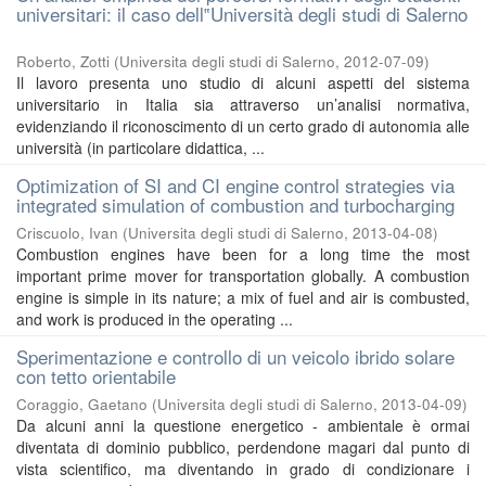
universitari: il caso dell‟Università degli studi di Salerno
Roberto, Zotti
(
Universita degli studi di Salerno
,
2012-07-09
)
Il lavoro presenta uno studio di alcuni aspetti del sistema
universitario in Italia sia attraverso un’analisi normativa,
evidenziando il riconoscimento di un certo grado di autonomia alle
università (in particolare didattica, ...
Optimization of SI and CI engine control strategies via
integrated simulation of combustion and turbocharging
Criscuolo, Ivan
(
Universita degli studi di Salerno
,
2013-04-08
)
Combustion engines have been for a long time the most
important prime mover for transportation globally. A combustion
engine is simple in its nature; a mix of fuel and air is combusted,
and work is produced in the operating ...
Sperimentazione e controllo di un veicolo ibrido solare
con tetto orientabile
Coraggio, Gaetano
(
Universita degli studi di Salerno
,
2013-04-09
)
Da alcuni anni la questione energetico - ambientale è ormai
diventata di dominio pubblico, perdendone magari dal punto di
vista scientifico, ma diventando in grado di condizionare i