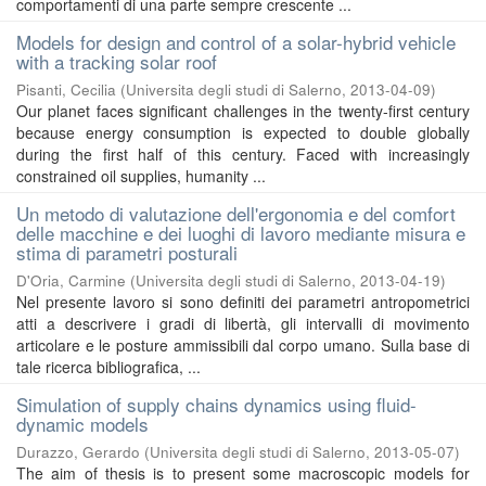
comportamenti di una parte sempre crescente ...
Models for design and control of a solar-hybrid vehicle
with a tracking solar roof
Pisanti, Cecilia
(
Universita degli studi di Salerno
,
2013-04-09
)
Our planet faces significant challenges in the twenty-first century
because energy consumption is expected to double globally
during the first half of this century. Faced with increasingly
constrained oil supplies, humanity ...
Un metodo di valutazione dell'ergonomia e del comfort
delle macchine e dei luoghi di lavoro mediante misura e
stima di parametri posturali
D'Oria, Carmine
(
Universita degli studi di Salerno
,
2013-04-19
)
Nel presente lavoro si sono definiti dei parametri antropometrici
atti a descrivere i gradi di libertà, gli intervalli di movimento
articolare e le posture ammissibili dal corpo umano. Sulla base di
tale ricerca bibliografica, ...
Simulation of supply chains dynamics using fluid-
dynamic models
Durazzo, Gerardo
(
Universita degli studi di Salerno
,
2013-05-07
)
The aim of thesis is to present some macroscopic models for