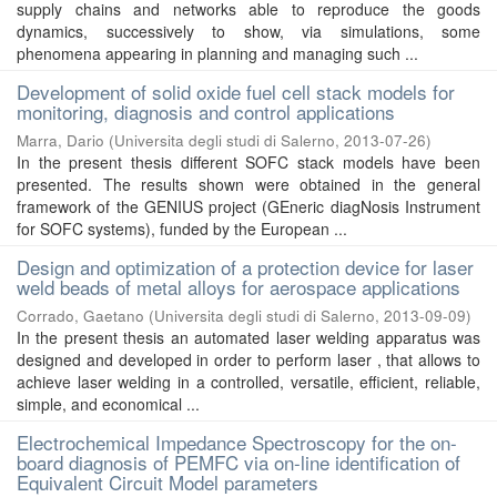
supply chains and networks able to reproduce the goods
dynamics, successively to show, via simulations, some
phenomena appearing in planning and managing such ...
Development of solid oxide fuel cell stack models for
monitoring, diagnosis and control applications
Marra, Dario
(
Universita degli studi di Salerno
,
2013-07-26
)
In the present thesis different SOFC stack models have been
presented. The results shown were obtained in the general
framework of the GENIUS project (GEneric diagNosis Instrument
for SOFC systems), funded by the European ...
Design and optimization of a protection device for laser
weld beads of metal alloys for aerospace applications
Corrado, Gaetano
(
Universita degli studi di Salerno
,
2013-09-09
)
In the present thesis an automated laser welding apparatus was
designed and developed in order to perform laser , that allows to
achieve laser welding in a controlled, versatile, efficient, reliable,
simple, and economical ...
Electrochemical Impedance Spectroscopy for the on-
board diagnosis of PEMFC via on-line identification of
Equivalent Circuit Model parameters