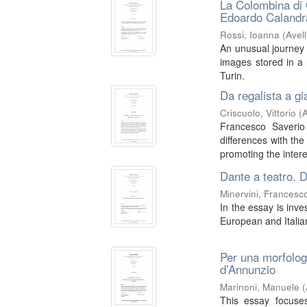
La Colombina di 
Edoardo Calandra
Rossi, Ioanna
(
Avel
An unusual journey 
images stored in a 
Turin.
Da regalista a gi
Criscuolo, Vittorio
(
A
Francesco Saverio
differences with th
promoting the interes
Dante a teatro. 
Minervini, Francesc
In the essay is inve
European and Italia
Per una morfologi
d’Annunzio
Marinoni, Manuele
(
This essay focuse