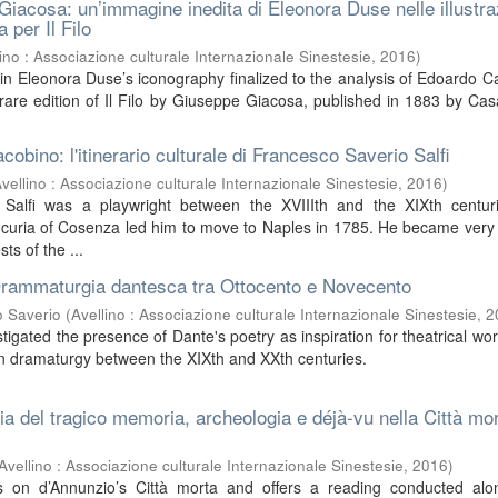
Giacosa: un’immagine inedita di Eleonora Duse nelle illustraz
 per Il Filo
lino : Associazione culturale Internazionale Sinestesie
,
2016
)
in Eleonora Duse’s iconography finalized to the analysis of Edoardo C
rare edition of Il Filo by Giuseppe Giacosa, published in 1883 by Ca
acobino: l'itinerario culturale di Francesco Saverio Salfi
vellino : Associazione culturale Internazionale Sinestesie
,
2016
)
 Salfi was a playwright between the XVIIIth and the XIXth centur
e curia of Cosenza led him to move to Naples in 1785. He became very 
ts of the ...
Drammaturgia dantesca tra Ottocento e Novecento
o Saverio
(
Avellino : Associazione culturale Internazionale Sinestesie
,
2
stigated the presence of Dante's poetry as inspiration for theatrical wor
n dramaturgy between the XIXth and XXth centuries.
a del tragico memoria, archeologia e déjà-vu nella Città mor
Avellino : Associazione culturale Internazionale Sinestesie
,
2016
)
s on d’Annunzio’s Città morta and offers a reading conducted alo