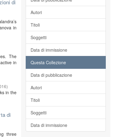
ioni di
Autori
alandra’s
Titoli
sanova in
Soggetti
Data di immissione
ies. The
active in
Questa Collezione
Data di pubblicazione
016
)
Autori
ks in the
Titoli
Soggetti
ta di
Data di immissione
ng three