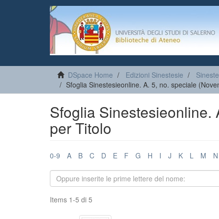
DSpace Home
Edizioni Sinestesie
Sineste
Sfoglia Sinestesieonline. A. 5, no. speciale (Nov
Sfoglia Sinestesieonline.
per Titolo
0-9
A
B
C
D
E
F
G
H
I
J
K
L
M
N
Items 1-5 di 5