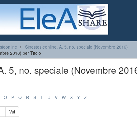
sieonline
Sinestesieonline. A. 5, no. speciale (Novembre 2016)
embre 2016) per Titolo
 A. 5, no. speciale (Novembre 201
O
P
Q
R
S
T
U
V
W
X
Y
Z
Vai