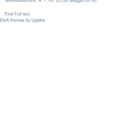
Sinestesieonline. A. 7, no. 23 (30 Maggio 2018)
Find Full text
EleA themes by Ugsiba