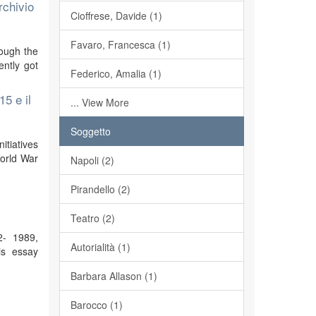
rchivio
Cioffrese, Davide (1)
Favaro, Francesca (1)
rough the
ently got
Federico, Amalia (1)
15 e il
... View More
Soggetto
itiatives
World War
Napoli (2)
Pirandello (2)
Teatro (2)
2- 1989,
Autorialità (1)
is essay
Barbara Allason (1)
Barocco (1)