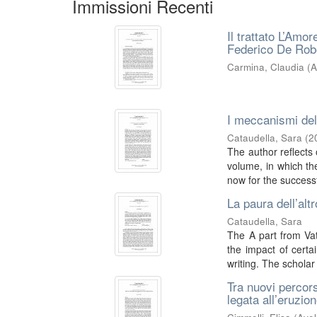
Immissioni Recenti
Il trattato L’Amo
Federico De Rob
Carmina, Claudia
(
A
I meccanismi del
Cataudella, Sara
(
2
The author reflects 
volume, in which th
now for the successf
La paura dell’alt
Cataudella, Sara
The A part from Vat
the impact of certai
writing. The scholar 
Tra nuovi percors
legata all’eruzi