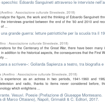
o specchio: Edoardo Sanguineti attraverso le interviste nell’a
(
Avellino : Associazione culturale Sinestesie
,
2018
)
analyze the figure, the work and the thinking of Edoardo Sanguineti th
 the interviews granted between the end of the ’60 and 2010 and rec
of ...
r una grande guerra: letture patriottiche per la scuola tra il 19
llino : Associazione culturale Sinestesie
,
2018
)
brations for the Centenary of the Great War, there have been many in
in addition to the historical aspects, the consequences that the First 
ty ...
ara a scrivere»: Goliarda Sapienza a teatro, tra biografia e
a
(
Avellino : Associazione culturale Sinestesie
,
2018
)
a’s experience as an actress in two periods, 1941-1960 and 198
 television and radio, thanks to items never considered before, th
nology which enlightens ...
rante. Vesuvi. Poesie (Prefazione di Giuseppe Montesano.
 di Marco Ottaiano), Napoli, Grimaldi & C. Editori, 2017.