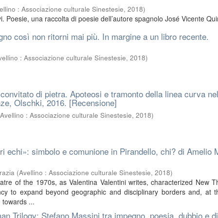
ellino : Associazione culturale Sinestesie
,
2018
)
. Poesie, una raccolta di poesie dell’autore spagnolo José Vicente Qui
o così non ritorni mai più. In margine a un libro recente.
vellino : Associazione culturale Sinestesie
,
2018
)
l convitato di pietra. Apoteosi e tramonto della linea curva ne
nze, Olschki, 2016. [Recensione]
(
Avellino : Associazione culturale Sinestesie
,
2018
)
uri echi»: simbolo e comunione in Pirandello, chi? di Ameli
razia
(
Avellino : Associazione culturale Sinestesie
,
2018
)
eatre of the 1970s, as Valentina Valentini writes, characterized New T
dency to expand beyond geographic and disciplinary borders and, at 
n towards ...
an Trilogy: Stefano Massini tra impegno, poesia, dubbio e d