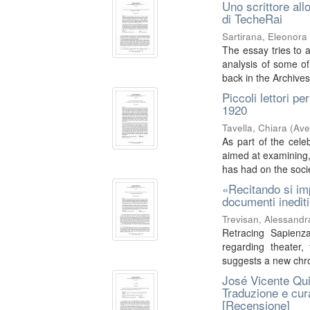
Uno scrittore all
di TecheRai
Sartirana, Eleonora
The essay tries to 
analysis of some of
back in the Archives 
Piccoli lettori pe
1920
Tavella, Chiara
(
Ave
As part of the cele
aimed at examining, 
has had on the socie
«Recitando si imp
documenti inediti
Trevisan, Alessandr
Retracing Sapienz
regarding theater,
suggests a new chro
José Vicente Qui
Traduzione e cura
[Recensione]