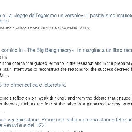
re e La «legge dell’egoismo universale»: il positivismo inquiet
erto
vellino : Associazione culturale Sinestesie
,
2018
)
 comico in «The Big Bang theory». In margine a un libro rec
018
)
on the criteria that guided Iermano in the research and in the preparati
e main intent was to reconstruct the reasons for the success decreed 
ul ...
ro tra ermeneutica e letteratura
timo’s reflection on ‘weak thinking’, and from the debate that ensued,
n themes, such as the fear of the other in a globalized society, within
...
i e vecchie storie. Prime note sulla memoria storico-letterar
one vesuviana del 1631