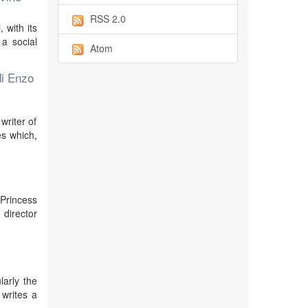
RSS 2.0
 with its
 a social
Atom
 di Enzo
writer of
es which,
Princess
director
ularly the
 writes a