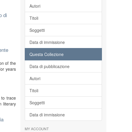
Autori
o di
Titoli
Soggetti
Data di immissione
ente
Questa Collezione
on of the
Data di pubblicazione
for years
Autori
Titoli
 to trace
Soggetti
 literary
Data di immissione
ia
MY ACCOUNT