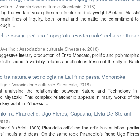
vellino : Associazione culturale Sinestesie
,
2018
)
ing the work of young theatre director and playwright Stefano Massini,
e main lines of inquiry, both formal and thematic: the commitment to
ough ...
icoli e casini: per una “topografia esistenziale” della scrittura
(
Avellino : Associazione culturale Sinestesie
,
2018
)
gestive literary production of Enzo Moscato, prolific and polymorphic 
istic scene, invariably returns a meticulous fresco of the city of Napl
co tra natura e tecnologia ne La Principessa Mononoke
llino : Associazione culturale Sinestesie
,
2018
)
t analysing the relationship between Nature and Technology in 
Miyazaki. This complex relationship appears in many works of the 
e key point in Princess ...
io fra Pirandello, Ugo Fleres, Capuana, Livia De Stefani
2018
)
Sincerità (Ariel, 1898) Pirandello criticizes the artistic simulation, partic
ors’ motifs and ideas. On the same topic Pirandello’s friend Ugo Fleres