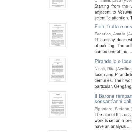
Cimmelli, Elisa
(
Avel
Starting from the
adjacent to Vesuvius
scientific attention. 
Fiori, frutta e o
Federico, Amalia
(
Av
This essay deals wi
of painting. The arti
can be one of the ..
Pirandello e Ibs
Nicolì, Rita
(
Avellino
Ibsen and Pirandell
centuries. Their wor
particular, Gengånga
Il Barone rampant
sessant’anni dal
Pignataro, Stefano
The aim of this essa
work is set on a prev
have an analysis ...