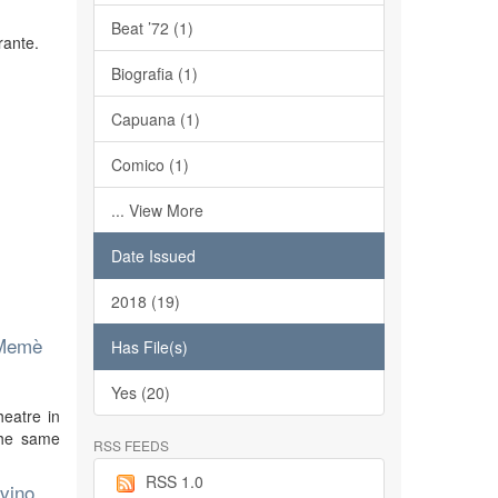
Beat ’72 (1)
rante.
Biografia (1)
Capuana (1)
Comico (1)
... View More
l
Date Issued
2018 (19)
o Memè
Has File(s)
Yes (20)
heatre in
the same
RSS FEEDS
RSS 1.0
ivino