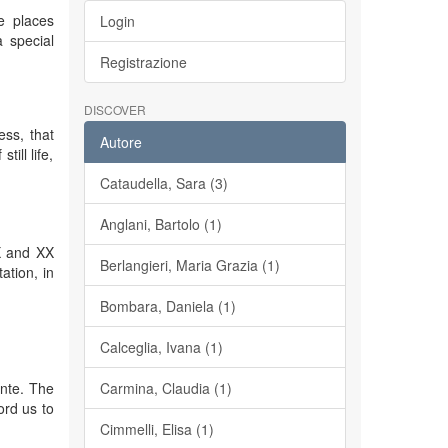
e places
Login
a special
Registrazione
DISCOVER
ess, that
Autore
till life,
Cataudella, Sara (3)
Anglani, Bartolo (1)
IX and XX
Berlangieri, Maria Grazia (1)
ation, in
Bombara, Daniela (1)
Calceglia, Ivana (1)
ante. The
Carmina, Claudia (1)
ord us to
Cimmelli, Elisa (1)