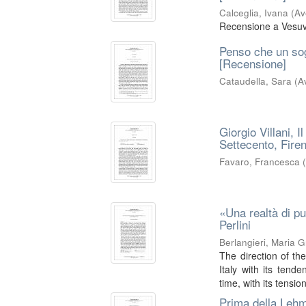
Calceglia, Ivana
(
Av
Recensione a Vesuvi
Penso che un sogn
[Recensione]
Cataudella, Sara
(
A
Giorgio Villani, I
Settecento, Fire
Favaro, Francesca
«Una realtà di p
Perlini
Berlangieri, Maria G
The direction of th
Italy with its ten
time, with its tensio
Prima della Lehm