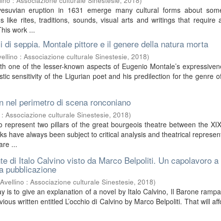
lino : Associazione culturale Sinestesie
,
2018
)
 vesuvian eruption in 1631 emerge many cultural forms about som
 like rites, traditions, sounds, visual arts and writings that require 
This work ...
ssi di seppia. Montale pittore e il genere della natura morta
ellino : Associazione culturale Sinestesie
,
2018
)
th one of the lesser-known aspects of Eugenio Montale’s expressiven
stic sensitivity of the Ligurian poet and his predilection for the genre of s
.
en nel perimetro di scena ronconiano
 : Associazione culturale Sinestesie
,
2018
)
o represent two pillars of the great bourgeois theatre between the X
ks have always been subject to critical analysis and theatrical represent
re ...
e di Italo Calvino visto da Marco Belpoliti. Un capolavoro a
la pubblicazione
(
Avellino : Associazione culturale Sinestesie
,
2018
)
y is to give an explanation of a novel by Italo Calvino, Il Barone ramp
ious written entitled L’occhio di Calvino by Marco Belpoliti. That will aff