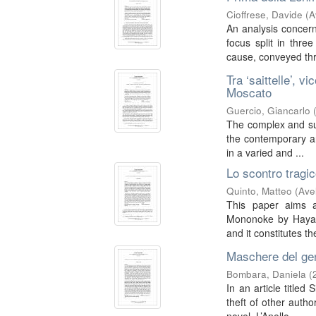
Cioffrese, Davide
(
A
An analysis concern
focus split in thre
cause, conveyed thr
Tra ‘saittelle’, v
Moscato
Guercio, Giancarlo
The complex and sug
the contemporary art
in a varied and ...
Lo scontro tragi
Quinto, Matteo
(
Ave
This paper aims a
Mononoke by Hayao 
and it constitutes th
Maschere del gen
Bombara, Daniela
(
In an article titled 
theft of other auth