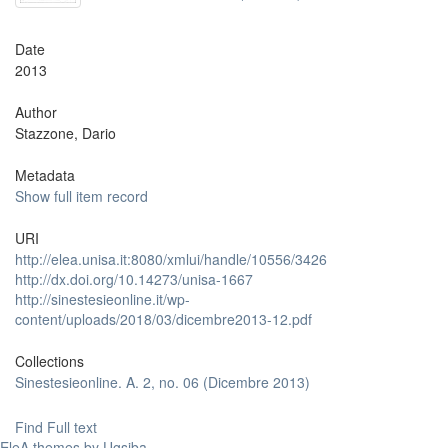
Date
2013
Author
Stazzone, Dario
Metadata
Show full item record
URI
http://elea.unisa.it:8080/xmlui/handle/10556/3426
http://dx.doi.org/10.14273/unisa-1667
http://sinestesieonline.it/wp-
content/uploads/2018/03/dicembre2013-12.pdf
Collections
Sinestesieonline. A. 2, no. 06 (Dicembre 2013)
Find Full text
EleA themes by Ugsiba