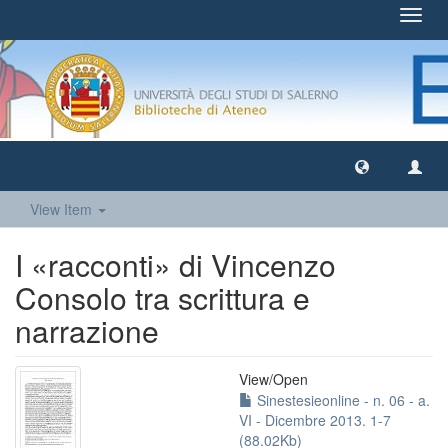
Toggl
navig
View Item
I «racconti» di Vincenzo
Consolo tra scrittura e
narrazione
View/
Open
Sinestesieonline - n. 06 - a.
VI - Dicembre 2013. 1-7
(88.02Kb)