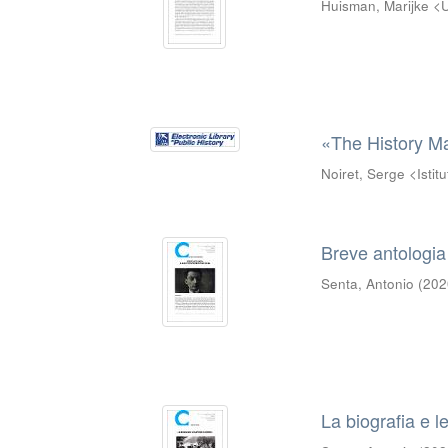
Huisman, Marijke <U
«The History Ma
Noiret, Serge <Istit
Breve antologia d
Senta, Antonio
(
202
La biografia e l