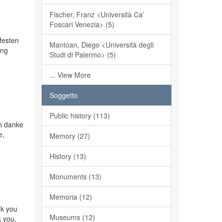
Fischer, Franz <Università Ca’
Foscari Venezia> (5)
 festen
Mantoan, Diego <Università degli
ung
Studi di Palermo> (5)
... View More
Soggetto
Public history (113)
ch danke
e,
Memory (27)
History (13)
Monuments (13)
Memoria (12)
nk you
Museums (12)
k you,