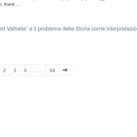
, thank ...
ed Valhalla” e il problema della Storia come interpretazi
)
2
3
4
. . .
64