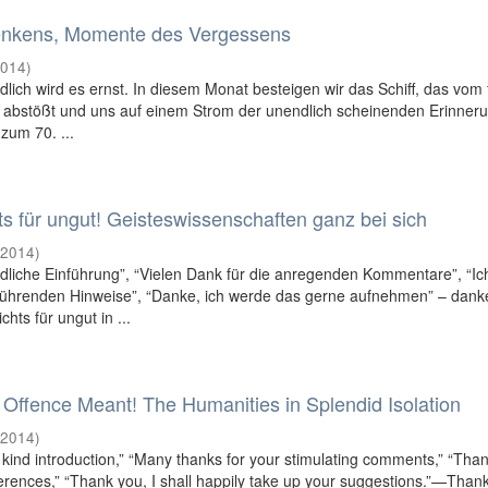
enkens, Momente des Vergessens
2014
)
ndlich wird es ernst. In diesem Monat besteigen wir das Schiff, das vom
 abstößt und uns auf einem Strom der unendlich scheinenden Erinner
 zum 70. ...
s für ungut! Geisteswissenschaften ganz bei sich
(
2014
)
ndliche Einführung”, “Vielen Dank für die anregenden Kommentare”, “I
rführenden Hinweise”, “Danke, ich werde das gerne aufnehmen” – dank
hts für ungut in ...
ffence Meant! The Humanities in Splendid Isolation
(
2014
)
 kind introduction,” “Many thanks for your stimulating comments,” “Tha
eferences,” “Thank you, I shall happily take up your suggestions.”—Than