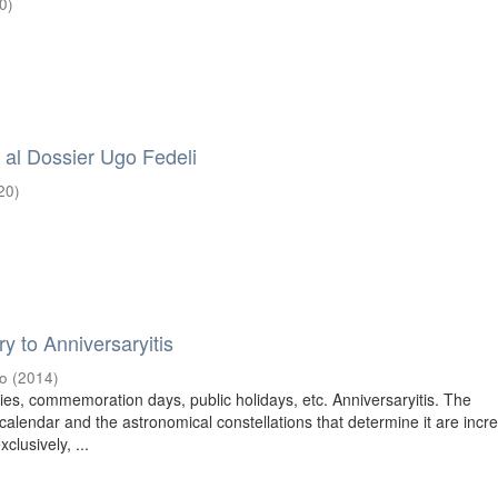
0
)
 al Dossier Ugo Fedeli
20
)
y to Anniversaryitis
o
(
2014
)
ries, commemoration days, public holidays, etc. Anniversaryitis. The
calendar and the astronomical constellations that determine it are incr
clusively, ...