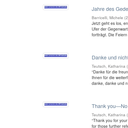
Jahre des Ged
Barricelli, Michele
(
Jetzt geht es los, e
Ufer der Gegenwart
fortträgt. Die Feiern
Danke und nicht
Teutsch, Katharina
“Danke für die freu
Ihnen für die weite
danke, danke und nic
Thank you—No O
Teutsch, Katharina
“Thank you for your
for those further r