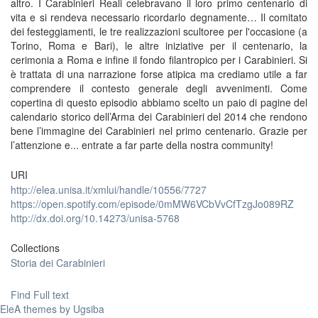
altro. I Carabinieri Reali celebravano il loro primo centenario di
vita e si rendeva necessario ricordarlo degnamente… Il comitato
dei festeggiamenti, le tre realizzazioni scultoree per l'occasione (a
Torino, Roma e Bari), le altre iniziative per il centenario, la
cerimonia a Roma e infine il fondo filantropico per i Carabinieri. Si
è trattata di una narrazione forse atipica ma crediamo utile a far
comprendere il contesto generale degli avvenimenti. Come
copertina di questo episodio abbiamo scelto un paio di pagine del
calendario storico dell’Arma dei Carabinieri del 2014 che rendono
bene l’immagine dei Carabinieri nel primo centenario. Grazie per
l’attenzione e... entrate a far parte della nostra community!
URI
http://elea.unisa.it/xmlui/handle/10556/7727
https://open.spotify.com/episode/0mMW6VCbVvCfTzgJo089RZ
http://dx.doi.org/10.14273/unisa-5768
Collections
Storia dei Carabinieri
Find Full text
EleA themes by Ugsiba