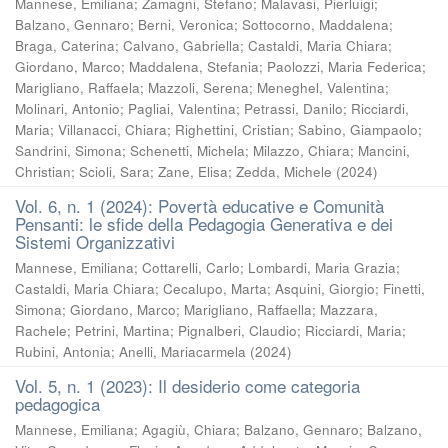
Mannese, Emiliana
;
Zamagni, Stefano
;
Malavasi, Pierluigi
;
Balzano, Gennaro
;
Berni, Veronica
;
Sottocorno, Maddalena
;
Braga, Caterina
;
Calvano, Gabriella
;
Castaldi, Maria Chiara
;
Giordano, Marco
;
Maddalena, Stefania
;
Paolozzi, Maria Federica
;
Marigliano, Raffaela
;
Mazzoli, Serena
;
Meneghel, Valentina
;
Molinari, Antonio
;
Pagliai, Valentina
;
Petrassi, Danilo
;
Ricciardi,
Maria
;
Villanacci, Chiara
;
Righettini, Cristian
;
Sabino, Giampaolo
;
Sandrini, Simona
;
Schenetti, Michela
;
Milazzo, Chiara
;
Mancini,
Christian
;
Scioli, Sara
;
Zane, Elisa
;
Zedda, Michele
(
2024
)
Vol. 6, n. 1 (2024): Povertà educative e Comunità
Pensanti: le sfide della Pedagogia Generativa e dei
Sistemi Organizzativi
Mannese, Emiliana
;
Cottarelli, Carlo
;
Lombardi, Maria Grazia
;
Castaldi, Maria Chiara
;
Cecalupo, Marta
;
Asquini, Giorgio
;
Finetti,
Simona
;
Giordano, Marco
;
Marigliano, Raffaella
;
Mazzara,
Rachele
;
Petrini, Martina
;
Pignalberi, Claudio
;
Ricciardi, Maria
;
Rubini, Antonia
;
Anelli, Mariacarmela
(
2024
)
Vol. 5, n. 1 (2023): Il desiderio come categoria
pedagogica
Mannese, Emiliana
;
Agagiù, Chiara
;
Balzano, Gennaro
;
Balzano,