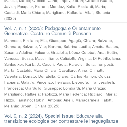
Mascia, Marco
;
Orefice, Carlo
;
Lapov, Zoran
;
Collado Ruano,
Javier
;
Pasquier, Florent
;
Mendez, Katia
;
Ricciardi, Maria
;
Castaldi, Maria Chiara
;
Marigliano, Raffaella
;
Vitali, Stefania
(
2025
)
Vol. 7, n. 1 (2025): Pedagogia e Orientamento
Generativo. Costruire Comunità Pensanti
Mannese, Emiliana
;
Elia, Giuseppe
;
Agagiù, Chiara
;
Balzano,
Gennaro
;
Balzano, Vito
;
Barone, Sabrina Lucilla
;
Amoira Bastos,
Susana Adelina
;
Falcone, Graziella
;
López Cotobal, Ana
;
Bettin,
Vanessa
;
Bozza, Massimiliano
;
Caliciotti, Virginia
;
Di Petrillo, Ema
;
Schleutker, Kai E. J.
;
Caselli, Paola
;
Paradisi, Sofia
;
Tempesti,
Marta
;
Castaldi, Maria Chiara
;
Cavallaro, Anna
;
Chiriatti,
Valentina
;
Donato, Donatella
;
Olano, Carlos Ramón
;
Coluzzi,
Fabiana
;
Galatro, Vincenzo
;
Ferracci, Eleonora
;
Franceschelli,
Francesca
;
Giardullo, Giuseppe
;
Lombardi, Maria Grazia
;
Marigliano, Raffaela
;
Paolozzi, Maria Federica
;
Ricciardi, Maria
;
Rizzo, Faustino
;
Rubini, Antonia
;
Anelli, Mariacarmela
;
Talotti,
Melania
;
Urbani, Chiara
(
2025
)
Vol. 6, n. 2 (2024), Special Issue: Educare alla
transizione ecologica per contrastare le ineguaglianze