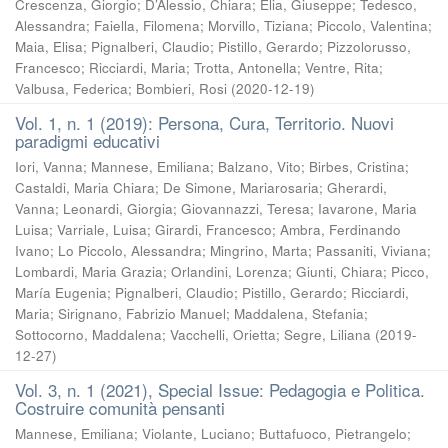
Crescenza, Giorgio
;
D’Alessio, Chiara
;
Elia, Giuseppe
;
Tedesco,
Alessandra
;
Faiella, Filomena
;
Morvillo, Tiziana
;
Piccolo, Valentina
;
Maia, Elisa
;
Pignalberi, Claudio
;
Pistillo, Gerardo
;
Pizzolorusso,
Francesco
;
Ricciardi, Maria
;
Trotta, Antonella
;
Ventre, Rita
;
Valbusa, Federica
;
Bombieri, Rosi
(
2020-12-19
)
Vol. 1, n. 1 (2019): Persona, Cura, Territorio. Nuovi
paradigmi educativi
Iori, Vanna
;
Mannese, Emiliana
;
Balzano, Vito
;
Birbes, Cristina
;
Castaldi, Maria Chiara
;
De Simone, Mariarosaria
;
Gherardi,
Vanna
;
Leonardi, Giorgia
;
Giovannazzi, Teresa
;
Iavarone, Maria
Luisa
;
Varriale, Luisa
;
Girardi, Francesco
;
Ambra, Ferdinando
Ivano
;
Lo Piccolo, Alessandra
;
Mingrino, Marta
;
Passaniti, Viviana
;
Lombardi, Maria Grazia
;
Orlandini, Lorenza
;
Giunti, Chiara
;
Picco,
María Eugenia
;
Pignalberi, Claudio
;
Pistillo, Gerardo
;
Ricciardi,
Maria
;
Sirignano, Fabrizio Manuel
;
Maddalena, Stefania
;
Sottocorno, Maddalena
;
Vacchelli, Orietta
;
Segre, Liliana
(
2019-
12-27
)
Vol. 3, n. 1 (2021), Special Issue: Pedagogia e Politica.
Costruire comunità pensanti
Mannese, Emiliana
;
Violante, Luciano
;
Buttafuoco, Pietrangelo
;