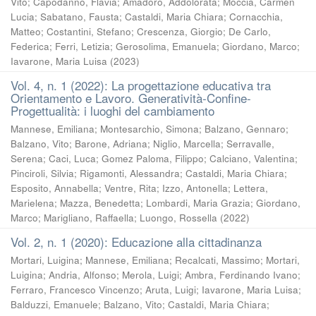
Vito
;
Capodanno, Flavia
;
Amadoro, Addolorata
;
Moccia, Carmen
Lucia
;
Sabatano, Fausta
;
Castaldi, Maria Chiara
;
Cornacchia,
Matteo
;
Costantini, Stefano
;
Crescenza, Giorgio
;
De Carlo,
Federica
;
Ferri, Letizia
;
Gerosolima, Emanuela
;
Giordano, Marco
;
Iavarone, Maria Luisa
(
2023
)
Vol. 4, n. 1 (2022): La progettazione educativa tra
Orientamento e Lavoro. Generatività-Confine-
Progettualità: i luoghi del cambiamento
Mannese, Emiliana
;
Montesarchio, Simona
;
Balzano, Gennaro
;
Balzano, Vito
;
Barone, Adriana
;
Niglio, Marcella
;
Serravalle,
Serena
;
Caci, Luca
;
Gomez Paloma, Filippo
;
Calciano, Valentina
;
Pinciroli, Silvia
;
Rigamonti, Alessandra
;
Castaldi, Maria Chiara
;
Esposito, Annabella
;
Ventre, Rita
;
Izzo, Antonella
;
Lettera,
Marielena
;
Mazza, Benedetta
;
Lombardi, Maria Grazia
;
Giordano,
Marco
;
Marigliano, Raffaella
;
Luongo, Rossella
(
2022
)
Vol. 2, n. 1 (2020): Educazione alla cittadinanza
Mortari, Luigina
;
Mannese, Emiliana
;
Recalcati, Massimo
;
Mortari,
Luigina
;
Andria, Alfonso
;
Merola, Luigi
;
Ambra, Ferdinando Ivano
;
Ferraro, Francesco Vincenzo
;
Aruta, Luigi
;
Iavarone, Maria Luisa
;
Balduzzi, Emanuele
;
Balzano, Vito
;
Castaldi, Maria Chiara
;