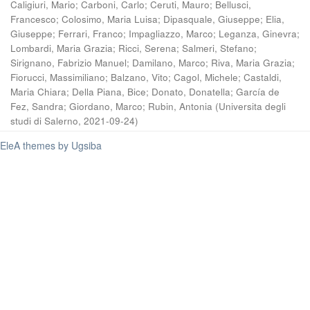
Caligiuri, Mario
;
Carboni, Carlo
;
Ceruti, Mauro
;
Bellusci,
Francesco
;
Colosimo, Maria Luisa
;
Dipasquale, Giuseppe
;
Elia,
Giuseppe
;
Ferrari, Franco
;
Impagliazzo, Marco
;
Leganza, Ginevra
;
Lombardi, Maria Grazia
;
Ricci, Serena
;
Salmeri, Stefano
;
Sirignano, Fabrizio Manuel
;
Damilano, Marco
;
Riva, Maria Grazia
;
Fiorucci, Massimiliano
;
Balzano, Vito
;
Cagol, Michele
;
Castaldi,
Maria Chiara
;
Della Piana, Bice
;
Donato, Donatella
;
García de
Fez, Sandra
;
Giordano, Marco
;
Rubin, Antonia
(
Universita degli
studi di Salerno
,
2021-09-24
)
EleA themes by Ugsiba