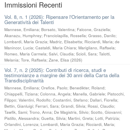
Immissioni Recenti
Vol. 8, n. 1 (2026): Ripensare l'Orientamento per la
Generatività dei Talenti
Mannese, Emiliana
;
Borsato, Valentina
;
Falcone, Graziella
;
Akanazu, Humphrey
;
Franciolapilla, Rossella
;
Grasso, Danilo
;
Lombardi, Maria Grazia
;
Madriz, Elisabetta
;
Ricciardi, Maria
;
de
Manincor, Lucia
;
Castaldi, Maria Chiara
;
Marigliano, Raffaela
;
Romeo, Maria Carmela
;
Salvi, Claudia
;
Scioli, Sara
;
Talotti,
Melania
;
Tore, Raffaela
;
Zane, Elisa
(
2026
)
Vol. 7, n. 2 (2025): Contributi di ricerca, studi e
testimonianze a margine dei 30 anni della Carta della
Transdisciplinarità
Mannese, Emiliana
;
Orefice, Paolo
;
Benedikter, Roland
;
Chiappelli, Tiziana
;
Colonna, Angela
;
Manella, Gabriele
;
Pistocchi,
Filippo
;
Valentini, Rodolfo
;
Costantini, Stefano
;
Dallari, Fiorella
;
Bettin, Gianluigi
;
Ferrari, Sara
;
Grandi, Silvia
;
Rossi, Claudio
;
Tawfik, Sami
;
Trono, Anna
;
De Magistris, Silvio
;
Scotto, Giovanni
;
Pistillo, Alessandra
;
Guetta, Silvia
;
Martini, Greta
;
Lotti, Patrizia
;
Orlandini, Lorenza
;
Lombardi, Maria Grazia
;
Ricciardi, Maria
;