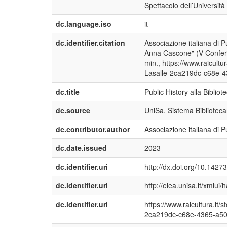
Spettacolo dell’Università
dc.language.iso
it
dc.identifier.citation
Associazione italiana di P
Anna Cascone" (V Conferen
min., https://www.raicultur
Lasalle-2ca219dc-c68e-
dc.title
Public History alla Biblio
dc.source
UniSa. Sistema Biblioteca
dc.contributor.author
Associazione italiana di P
dc.date.issued
2023
dc.identifier.uri
http://dx.doi.org/10.1427
dc.identifier.uri
http://elea.unisa.it/xmlu
dc.identifier.uri
https://www.raicultura.it/
2ca219dc-c68e-4365-a50