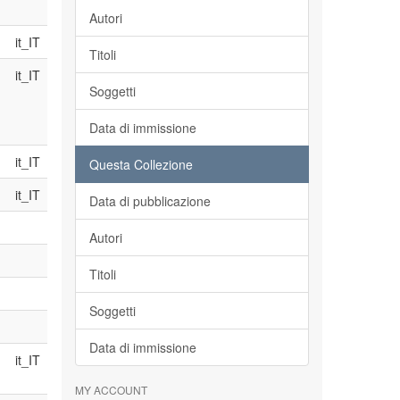
Autori
it_IT
Titoli
it_IT
Soggetti
Data di immissione
it_IT
Questa Collezione
it_IT
Data di pubblicazione
Autori
Titoli
Soggetti
Data di immissione
it_IT
MY ACCOUNT