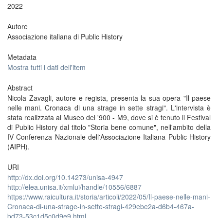
2022
Autore
Associazione italiana di Public History
Metadata
Mostra tutti i dati dell'item
Abstract
Nicola Zavagli, autore e regista, presenta la sua opera "Il paese
nelle mani. Cronaca di una strage in sette stragi". L'intervista è
stata realizzata al Museo del '900 - M9, dove si è tenuto il Festival
di Public History dal titolo "Storia bene comune", nell'ambito della
IV Conferenza Nazionale dell'Associazione Italiana Public History
(AIPH).
URI
http://dx.doi.org/10.14273/unisa-4947
http://elea.unisa.it/xmlui/handle/10556/6887
https://www.raicultura.it/storia/articoli/2022/05/Il-paese-nelle-mani-
Cronaca-di-una-strage-in-sette-stragi-429ebe2a-d6b4-467a-
bd73-53c1d5c0d9e9.html