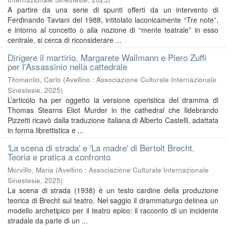
A partire da una serie di spunti offerti da un intervento di
Ferdinando Taviani del 1988, intitolato laconicamente “Tre note”,
e intorno al concetto o alla nozione di “mente teatrale” in esso
centrale, si cerca di riconsiderare ...
Dirigere il martirio. Margarete Wallmann e Piero Zuffi
per l'Assassinio nella cattedrale
Titomanlio, Carlo
(
Avellino : Associazione Culturale Internazionale
Sinestesie
,
2025
)
L’articolo ha per oggetto la versione operistica del dramma di
Thomas Stearns Eliot Murder in the cathedral che Ildebrando
Pizzetti ricavò dalla traduzione italiana di Alberto Castelli, adattata
in forma librettistica e ...
'La scena di strada' e 'La madre' di Bertolt Brecht.
Teoria e pratica a confronto
Morvillo, Maria
(
Avellino : Associazione Culturale Internazionale
Sinestesie
,
2025
)
La scena di strada (1938) è un testo cardine della produzione
teorica di Brecht sul teatro. Nel saggio il drammaturgo delinea un
modello archetipico per il teatro epico: il racconto di un incidente
stradale da parte di un ...