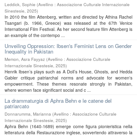
Leddick, Sophie
(
Avellino : Associazione Culturale Internazionale
Sinestesie
,
2025
)
In 2010 the film Attenberg, written and directed by Athina Rachel
Tsangari (b. 1966, Greece) was released at the 67th Venice
International Film Festival. As her second feature film Attenberg is
an example of the contempo ...
Unveiling Oppression: Ibsen's Feminist Lens on Gender
Inequality in Pakistan
Memon, Asra Fayyaz
(
Avellino : Associazione Culturale
Internazionale Sinestesie
,
2025
)
Henrik Ibsen’s plays such as A Doll’s House, Ghosts, and Hedda
Gabler critique patriarchal norms and advocate for women's
empowerment. These themes resonate strongly in Pakistan,
where women face significant social and c ...
La drammaturgia di Aphra Behn e le catene del
patriarcato
Donnarumma, Marianna
(
Avellino : Associazione Culturale
Internazionale Sinestesie
,
2025
)
Aphra Behn (1640-1689) emerge come figura pionieristica nella
letteratura della Restaurazione inglese, sovvertendo attraverso la