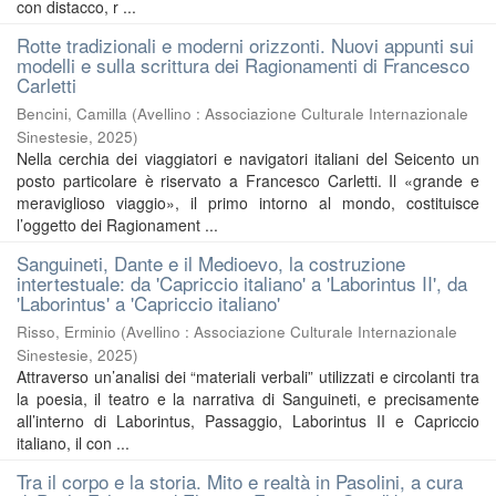
con distacco, r ...
Rotte tradizionali e moderni orizzonti. Nuovi appunti sui
modelli e sulla scrittura dei Ragionamenti di Francesco
Carletti
Bencini, Camilla
(
Avellino : Associazione Culturale Internazionale
Sinestesie
,
2025
)
Nella cerchia dei viaggiatori e navigatori italiani del Seicento un
posto particolare è riservato a Francesco Carletti. Il «grande e
meraviglioso viaggio», il primo intorno al mondo, costituisce
l’oggetto dei Ragionament ...
Sanguineti, Dante e il Medioevo, la costruzione
intertestuale: da 'Capriccio italiano' a 'Laborintus II', da
'Laborintus' a 'Capriccio italiano'
Risso, Erminio
(
Avellino : Associazione Culturale Internazionale
Sinestesie
,
2025
)
Attraverso un’analisi dei “materiali verbali” utilizzati e circolanti tra
la poesia, il teatro e la narrativa di Sanguineti, e precisamente
all’interno di Laborintus, Passaggio, Laborintus II e Capriccio
italiano, il con ...
Tra il corpo e la storia. Mito e realtà in Pasolini, a cura