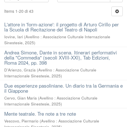
Items 1-20 di 43
L'attore in 'form-azione': il progetto di Arturo Cirillo per
la Scuola di Recitazione del Teatro di Napoli
Iovine, Iari
(
Avellino : Associazione Culturale Internazionale
Sinestesie
,
2025
)
Andrea Simone, Dante in scena. Itinerari performativi
della "Commedia" (secoli XVIII-XXI), Tab Edizioni,
Roma 2024, pp. 398
D'Arienzo, Grazia
(
Avellino : Associazione Culturale
Internazionale Sinestesie
,
2025
)
Due esperienze pasoliniane. Un diario tra la Germania e
il Giappone
Cervo, Gian Maria
(
Avellino : Associazione Culturale
Internazionale Sinestesie
,
2025
)
Mente teatrale. Tre note a tre note
Vescovo, Piermario
(
Avellino : Associazione Culturale
Internazionale Sinestesie
,
2025
)