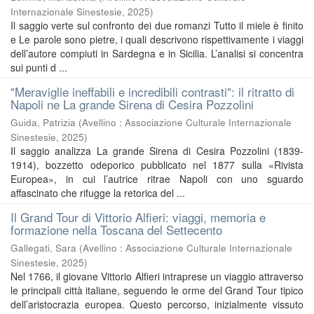
Internazionale Sinestesie
,
2025
)
Il saggio verte sul confronto dei due romanzi Tutto il miele è finito
e Le parole sono pietre, i quali descrivono rispettivamente i viaggi
dell’autore compiuti in Sardegna e in Sicilia. L’analisi si concentra
sui punti d ...
"Meraviglie ineffabili e incredibili contrasti": il ritratto di
Napoli ne La grande Sirena di Cesira Pozzolini
Guida, Patrizia
(
Avellino : Associazione Culturale Internazionale
Sinestesie
,
2025
)
Il saggio analizza La grande Sirena di Cesira Pozzolini (1839-
1914), bozzetto odeporico pubblicato nel 1877 sulla «Rivista
Europea», in cui l’autrice ritrae Napoli con uno sguardo
affascinato che rifugge la retorica del ...
Il Grand Tour di Vittorio Alfieri: viaggi, memoria e
formazione nella Toscana del Settecento
Gallegati, Sara
(
Avellino : Associazione Culturale Internazionale
Sinestesie
,
2025
)
Nel 1766, il giovane Vittorio Alfieri intraprese un viaggio attraverso
le principali città italiane, seguendo le orme del Grand Tour tipico
dell’aristocrazia europea. Questo percorso, inizialmente vissuto