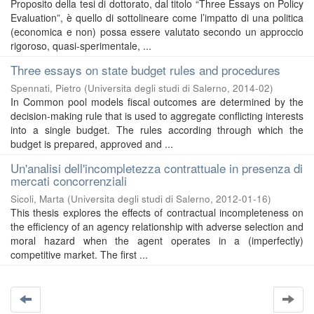
Proposito della tesi di dottorato, dal titolo “Three Essays on Policy
Evaluation”, è quello di sottolineare come l’impatto di una politica
(economica e non) possa essere valutato secondo un approccio
rigoroso, quasi-sperimentale, ...
Three essays on state budget rules and procedures
Spennati, Pietro
(
Universita degli studi di Salerno
,
2014-02
)
In Common pool models fiscal outcomes are determined by the
decision-making rule that is used to aggregate conflicting interests
into a single budget. The rules according through which the
budget is prepared, approved and ...
Un'analisi dell'incompletezza contrattuale in presenza di
mercati concorrenziali
Sicoli, Marta
(
Universita degli studi di Salerno
,
2012-01-16
)
This thesis explores the effects of contractual incompleteness on
the efficiency of an agency relationship with adverse selection and
moral hazard when the agent operates in a (imperfectly)
competitive market. The first ...