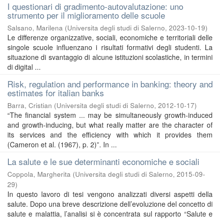
I questionari di gradimento-autovalutazione: uno
strumento per il miglioramento delle scuole
Salsano, Marilena
(
Universita degli studi di Salerno
,
2023-10-19
)
Le differenze organizzative, sociali, economiche e territoriali delle
singole scuole influenzano i risultati formativi degli studenti. La
situazione di svantaggio di alcune istituzioni scolastiche, in termini
di digital ...
Risk, regulation and performance in banking: theory and
estimates for italian banks
Barra, Cristian
(
Universita degli studi di Salerno
,
2012-10-17
)
“The financial system ... may be simultaneously growth-induced
and growth-inducing, but what really matter are the character of
its services and the efficiency with which it provides them
(Cameron et al. (1967), p. 2)”. In ...
La salute e le sue determinanti economiche e sociali
Coppola, Margherita
(
Universita degli studi di Salerno
,
2015-09-
29
)
In questo lavoro di tesi vengono analizzati diversi aspetti della
salute. Dopo una breve descrizione dell’evoluzione del concetto di
salute e malattia, l’analisi si è concentrata sul rapporto “Salute e