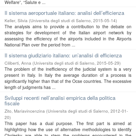
Welfare”, “Salute e ...
Il sistema aeroportuale italiano: analisi dell’efficienza
Keller, Silvia
(
Universita degli studi di Salerno
,
2015-05-14
)
The analysis aims to provide a contribution to the debate on
strategies for development of the Italian airport network by
assessing the efficiency of the airports included in the Airports
National Plan over the period from ...
Il sistema giudiziario italiano: un’analisi di efficienza
Ciliberti, Anna
(
Universita degli studi di Salerno
,
2015-05-29
)
The problem of the inefficiency of the judicial system is a very
present in Italy. In Italy the average duration of a process is
significantly higher than that of the Ocse countries. The excessive
length of judgments has ...
Sviluppi recenti nell’analisi empirica della politica
fiscale
Zito, Mariavincenzina
(
Universita degli studi di Salerno
,
2012-01-
20
)
This paper has a dual purpose. The first part is aimed at
highlighting how the use of alternative methodologies to identify
Cholesky are able to stem the problems encountered in the