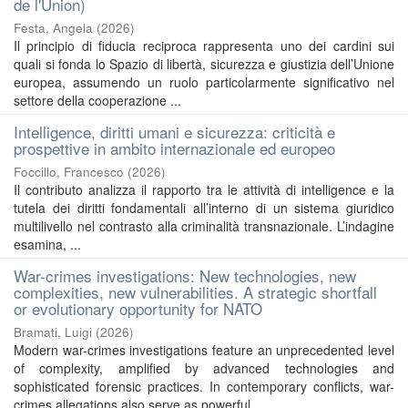
de l'Union)
Festa, Angela
(
2026
)
Il principio di fiducia reciproca rappresenta uno dei cardini sui
quali si fonda lo Spazio di libertà, sicurezza e giustizia dell’Unione
europea, assumendo un ruolo particolarmente significativo nel
settore della cooperazione ...
Intelligence, diritti umani e sicurezza: criticità e
prospettive in ambito internazionale ed europeo
Foccillo, Francesco
(
2026
)
Il contributo analizza il rapporto tra le attività di intelligence e la
tutela dei diritti fondamentali all’interno di un sistema giuridico
multilivello nel contrasto alla criminalità transnazionale. L’indagine
esamina, ...
War-crimes investigations: New technologies, new
complexities, new vulnerabilities. A strategic shortfall
or evolutionary opportunity for NATO
Bramati, Luigi
(
2026
)
Modern war-crimes investigations feature an unprecedented level
of complexity, amplified by advanced technologies and
sophisticated forensic practices. In contemporary conflicts, war-
crimes allegations also serve as powerful ...