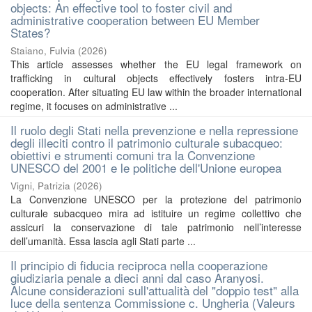
objects: An effective tool to foster civil and
administrative cooperation between EU Member
States?
Staiano, Fulvia
(
2026
)
This article assesses whether the EU legal framework on
trafficking in cultural objects effectively fosters intra-EU
cooperation. After situating EU law within the broader international
regime, it focuses on administrative ...
Il ruolo degli Stati nella prevenzione e nella repressione
degli illeciti contro il patrimonio culturale subacqueo:
obiettivi e strumenti comuni tra la Convenzione
UNESCO del 2001 e le politiche dell'Unione europea
Vigni, Patrizia
(
2026
)
La Convenzione UNESCO per la protezione del patrimonio
culturale subacqueo mira ad istituire un regime collettivo che
assicuri la conservazione di tale patrimonio nell’interesse
dell’umanità. Essa lascia agli Stati parte ...
Il principio di fiducia reciproca nella cooperazione
giudiziaria penale a dieci anni dal caso Aranyosi.
Alcune considerazioni sull'attualità del "doppio test" alla
luce della sentenza Commissione c. Ungheria (Valeurs