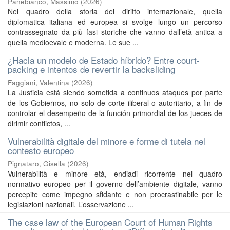
Panebianco, Massimo
(
2026
)
Nel quadro della storia del diritto internazionale, quella
diplomatica italiana ed europea si svolge lungo un percorso
contrassegnato da più fasi storiche che vanno dall’età antica a
quella medioevale e moderna. Le sue ...
¿Hacia un modelo de Estado híbrido? Entre court-
packing e intentos de revertir la backsliding
Faggiani, Valentina
(
2026
)
La Justicia está siendo sometida a continuos ataques por parte
de los Gobiernos, no solo de corte iliberal o autoritario, a fin de
controlar el desempeño de la función primordial de los jueces de
dirimir conflictos, ...
Vulnerabilità digitale del minore e forme di tutela nel
contesto europeo
Pignataro, Gisella
(
2026
)
Vulnerabilità e minore età, endiadi ricorrente nel quadro
normativo europeo per il governo dell’ambiente digitale, vanno
percepite come impegno sfidante e non procrastinabile per le
legislazioni nazionali. L’osservazione ...
The case law of the European Court of Human Rights