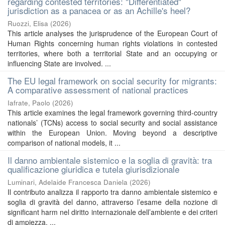
regarding contested territories: "Differentiated"
jurisdiction as a panacea or as an Achille's heel?
Ruozzi, Elisa
(
2026
)
This article analyses the jurisprudence of the European Court of
Human Rights concerning human rights violations in contested
territories, where both a territorial State and an occupying or
influencing State are involved. ...
The EU legal framework on social security for migrants:
A comparative assessment of national practices
Iafrate, Paolo
(
2026
)
This article examines the legal framework governing third-country
nationals’ (TCNs) access to social security and social assistance
within the European Union. Moving beyond a descriptive
comparison of national models, it ...
Il danno ambientale sistemico e la soglia di gravità: tra
qualificazione giuridica e tutela giurisdizionale
Luminari, Adelaide Francesca Daniela
(
2026
)
Il contributo analizza il rapporto tra danno ambientale sistemico e
soglia di gravità del danno, attraverso l’esame della nozione di
significant harm nel diritto internazionale dell’ambiente e dei criteri
di ampiezza, ...